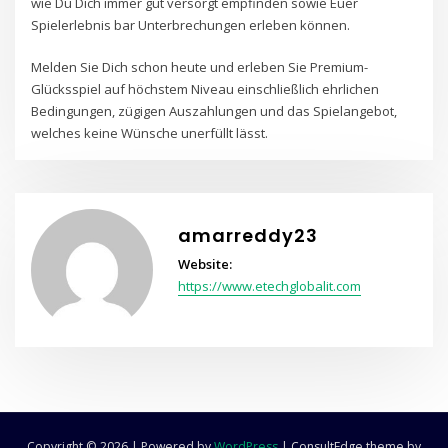
wie Du Dich immer gut versorgt empfinden sowie Euer
Spielerlebnis bar Unterbrechungen erleben können.
Melden Sie Dich schon heute und erleben Sie Premium-
Glücksspiel auf höchstem Niveau einschließlich ehrlichen
Bedingungen, zügigen Auszahlungen und das Spielangebot,
welches keine Wünsche unerfüllt lässt.
amarreddy23
Website:
https://www.etechglobalit.com
Copyright © 2026 | Powered by
WordPress
|
ConsultEdge theme by