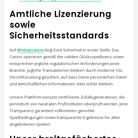
Amtliche Lizenzierung
sowie
Sicherheitsstandards
Auf
Winbaycasino
liegt Eure Sicherheit in erster Stelle. Das
Casino operieren gemäß der validen Glücksspiellizenz sowie
entsprechen jegliche regulatorischen Anforderungen jener
Branche. Jegliche Transaktionen bleiben durch moderne SSL-
Verschlüsselung gesichert, auf dass Deine persönlichen Daten
und wirtschaftlichen Informationen stets sicher bleiben.
Unsere Plattform benutzt zertifizierte Zufallsgeneratoren, die
periodisch von neutralen Prüfinstituten überprüft werden. Jene
Transparenz garantiert vollkommen gerechte
Spielbedingungen sowie transparente Ergebnisse für allen
angebotenen Spielen.