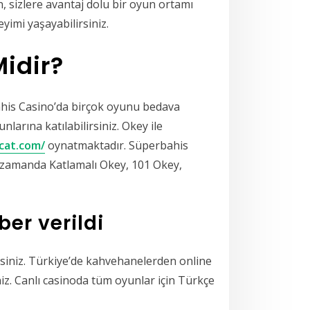
en, sizlere avantaj dolu bir oyun ortamı
eyimi yaşayabilirsiniz.
idir?
ahis Casino’da birçok oyunu bedava
arına katılabilirsiniz. Okey ile
cat.com/
oynatmaktadır. Süperbahis
ı zamanda Katlamalı Okey, 101 Okey,
er verildi
irsiniz. Türkiye’de kahvehanelerden online
iz. Canlı casinoda tüm oyunlar için Türkçe