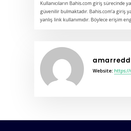
Kullanıcıların Bahis.com giriş sürecinde ya
güvenilir bulmaktadır. Bahis.com’a giriş ya
yanlış link kullanımıdır. Böylece erişim eng
amarredd
Website:
https:/