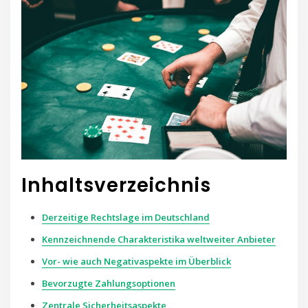
Inhaltsverzeichnis
Derzeitige Rechtslage im Deutschland
Kennzeichnende Charakteristika weltweiter Anbieter
Vor- wie auch Negativaspekte im Überblick
Bevorzugte Zahlungsoptionen
Zentrale Sicherheitsaspekte