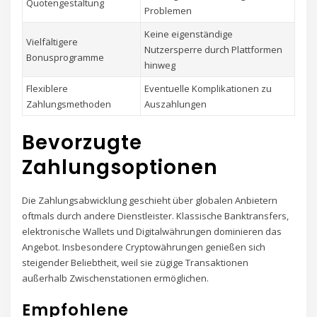
Quotengestaltung
Problemen
Keine eigenständige
Vielfältigere
Nutzersperre durch Plattformen
Bonusprogramme
hinweg
Flexiblere
Eventuelle Komplikationen zu
Zahlungsmethoden
Auszahlungen
Bevorzugte
Zahlungsoptionen
Die Zahlungsabwicklung geschieht über globalen Anbietern
oftmals durch andere Dienstleister. Klassische Banktransfers,
elektronische Wallets und Digitalwährungen dominieren das
Angebot. Insbesondere Cryptowährungen genießen sich
steigender Beliebtheit, weil sie zügige Transaktionen
außerhalb Zwischenstationen ermöglichen.
Empfohlene