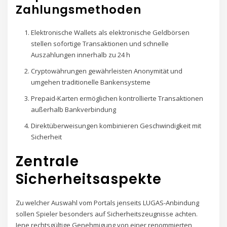
Zahlungsmethoden
Elektronische Wallets als elektronische Geldbörsen
stellen sofortige Transaktionen und schnelle
Auszahlungen innerhalb zu 24 h
Cryptowährungen gewährleisten Anonymität und
umgehen traditionelle Bankensysteme
Prepaid-Karten ermöglichen kontrollierte Transaktionen
außerhalb Bankverbindung
Direktüberweisungen kombinieren Geschwindigkeit mit
Sicherheit
Zentrale
Sicherheitsaspekte
Zu welcher Auswahl vom Portals jenseits LUGAS-Anbindung
sollen Spieler besonders auf Sicherheitszeugnisse achten.
Jene rechtsgültige Genehmigung von einer renommierten