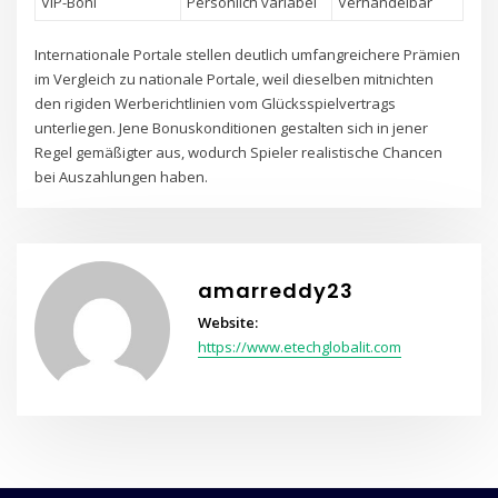
VIP-Boni
Persönlich variabel
Verhandelbar
Internationale Portale stellen deutlich umfangreichere Prämien
im Vergleich zu nationale Portale, weil dieselben mitnichten
den rigiden Werberichtlinien vom Glücksspielvertrags
unterliegen. Jene Bonuskonditionen gestalten sich in jener
Regel gemäßigter aus, wodurch Spieler realistische Chancen
bei Auszahlungen haben.
amarreddy23
Website:
https://www.etechglobalit.com