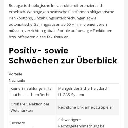
Besagte technologische Infrastruktur differenziert sich
erheblich. Wohingegen heimische Plattformen obligatorische
Panikbuttons, Einzahlungsunterbrechungen sowie
automatische Gamingpausen ab 60 Min. implementieren
müssen, verzichten globale Portale auf besagte Funktionen
bzw. offerieren diese fakultativ an.
Positiv- sowie
Schwächen zur Überblick
Vorteile
Nachteile
Keine Einzahlungslimits
Mangelnder Sicherheit durch
laut heimischem Recht
LUGAS-System
Größere Selektion bei
Rechtliche Unklarheit zu Spieler
Wettmärkten
Schwierigere
Bessere
Rechtsgeltendmachung bei