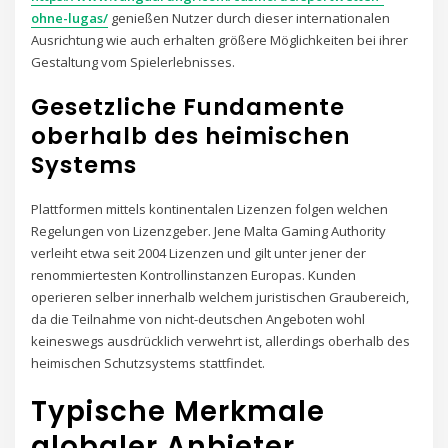
ohne-lugas/
genießen Nutzer durch dieser internationalen
Ausrichtung wie auch erhalten größere Möglichkeiten bei ihrer
Gestaltung vom Spielerlebnisses.
Gesetzliche Fundamente
oberhalb des heimischen
Systems
Plattformen mittels kontinentalen Lizenzen folgen welchen
Regelungen von Lizenzgeber. Jene Malta Gaming Authority
verleiht etwa seit 2004 Lizenzen und gilt unter jener der
renommiertesten Kontrollinstanzen Europas. Kunden
operieren selber innerhalb welchem juristischen Graubereich,
da die Teilnahme von nicht-deutschen Angeboten wohl
keineswegs ausdrücklich verwehrt ist, allerdings oberhalb des
heimischen Schutzsystems stattfindet.
Typische Merkmale
globaler Anbieter