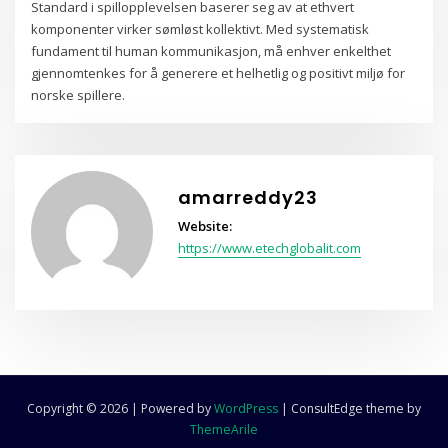
Standard i spillopplevelsen baserer seg av at ethvert
komponenter virker sømløst kollektivt. Med systematisk
fundament til human kommunikasjon, må enhver enkelthet
gjennomtenkes for å generere et helhetlig og positivt miljø for
norske spillere.
amarreddy23
Website:
https://www.etechglobalit.com
Copyright © 2026 | Powered by
WordPress
|
ConsultEdge theme by
ThemeArile