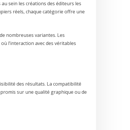
au sein les créations des éditeurs les
upiers réels, chaque catégorie offre une
s de nombreuses variantes. Les
ù l’interaction avec des véritables
ibilité des résultats. La compatibilité
mpromis sur une qualité graphique ou de