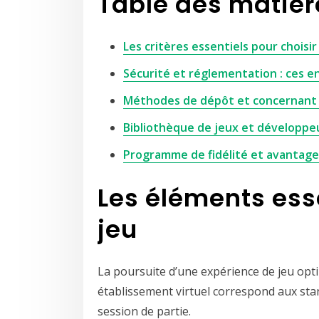
Table des matièr
Les critères essentiels pour chois
Sécurité et réglementation : ces
Méthodes de dépôt et concernant l
Bibliothèque de jeux et développe
Programme de fidélité et avantages
Les éléments ess
jeu
La poursuite d’une expérience de jeu op
établissement virtuel correspond aux sta
session de partie.