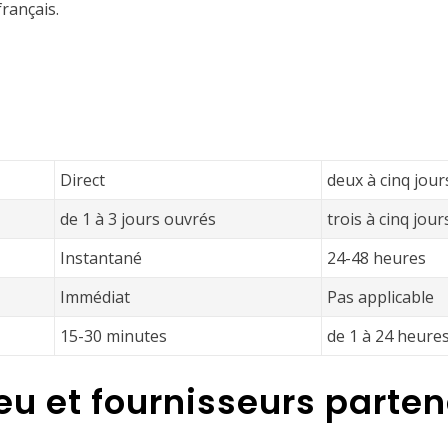
français.
Direct
deux à cinq jou
de 1 à 3 jours ouvrés
trois à cinq jou
Instantané
24-48 heures
Immédiat
Pas applicable
15-30 minutes
de 1 à 24 heure
eu et fournisseurs parten