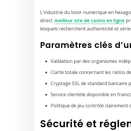
L’industrie du loisir numérique en hexag
direct.
meilleur site de casino en ligne
pr
lesquels recherchent authenticité et série
Paramètres clés d’u
Validation par des organismes indé
Clarté totale concernant les ratios d
Cryptage SSL de standard bancaire p
Service clientèle disponible en fran
Politique de jeu contrôlé clairement d
Sécurité et régl