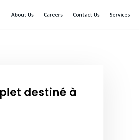
About Us
Careers
Contact Us
Services
plet destiné à