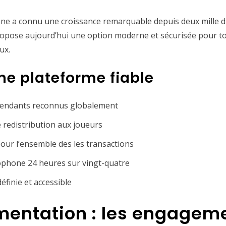
one a connu une croissance remarquable depuis deux mille d
opose aujourd’hui une option moderne et sécurisée pour to
ux.
ne plateforme fiable
pendants reconnus globalement
e redistribution aux joueurs
our l’ensemble des les transactions
cophone 24 heures sur vingt-quatre
éfinie et accessible
ementation : les engagem