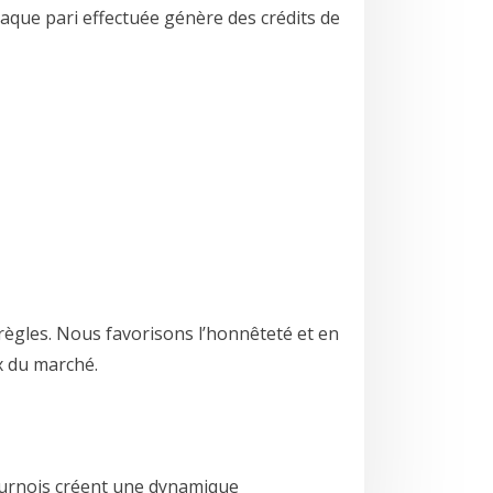
que pari effectuée génère des crédits de
règles. Nous favorisons l’honnêteté et en
x du marché.
ournois créent une dynamique