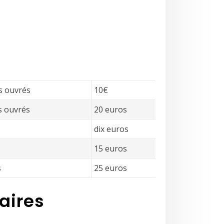
rs ouvrés
10€
rs ouvrés
20 euros
dix euros
15 euros
s
25 euros
aires