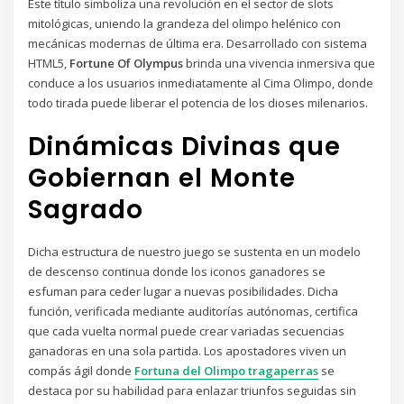
Este título simboliza una revolución en el sector de slots
mitológicas, uniendo la grandeza del olimpo helénico con
mecánicas modernas de última era. Desarrollado con sistema
HTML5,
Fortune Of Olympus
brinda una vivencia inmersiva que
conduce a los usuarios inmediatamente al Cima Olimpo, donde
todo tirada puede liberar el potencia de los dioses milenarios.
Dinámicas Divinas que
Gobiernan el Monte
Sagrado
Dicha estructura de nuestro juego se sustenta en un modelo
de descenso continua donde los iconos ganadores se
esfuman para ceder lugar a nuevas posibilidades. Dicha
función, verificada mediante auditorías autónomas, certifica
que cada vuelta normal puede crear variadas secuencias
ganadoras en una sola partida. Los apostadores viven un
compás ágil donde
Fortuna del Olimpo tragaperras
se
destaca por su habilidad para enlazar triunfos seguidas sin