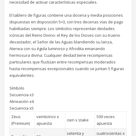
necesidad de activar características especiales.
El tablero de figuras contiene una docena y media posiciones
dispuestas en disposición 5×3, con tres decenas vías de pago
habilitadas siempre. Los símbolos representan deidades
icónicas del Reino Divino: el Rey de los Dioses con su trueno
devastador, el Señor de las Aguas blandiendo su lanza,
Atenea con su égida luminoso y Afrodita emanando
hermosura divina. Cualquier deidad tiene recompensas
particulares que fluctúan entre recompensas moderados
hasta recompensas excepcionales cuando se juntan 5 figuras
equivalentes.
Símbolo
Secuencia x3
Alineación x4
Secuencia x5
Zeus
veinticinco x
500 veces
cien x stake
(Premium)
apuesta
apuesta
setenta y
cuatrocientas x