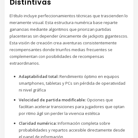
Distintivas
El título incluye perfeccionamientos técnicas que trascienden lo
meramente visual. Esta estructura numérica base reparte
ganancias mediante algoritmos que priorizan partidas
placenteras sin depender únicamente de jackpots gigantescos.
Esta visión de creación crea aventuras consistentemente
recompensantes donde triunfos medias frecuentes se
complementan con posibilidades de recompensas
extraordinarios.
Adaptabilidad total:
Rendimiento óptimo en equipos
smartphones, tabletas y PCs sin pérdida de operatividad
ni nivel gráfica
Velocidad de partida modificable:
Opciones que
facilitan acelerar transiciones para jugadores que optan
por ritmo ágil sin perder la vivencia estética
Claridad numérica:
Información completa sobre
probabilidades y repartos accesible directamente desde
el panel de información