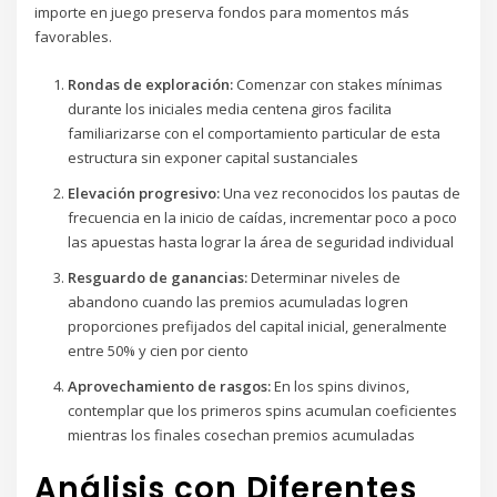
importe en juego preserva fondos para momentos más
favorables.
Rondas de exploración:
Comenzar con stakes mínimas
durante los iniciales media centena giros facilita
familiarizarse con el comportamiento particular de esta
estructura sin exponer capital sustanciales
Elevación progresivo:
Una vez reconocidos los pautas de
frecuencia en la inicio de caídas, incrementar poco a poco
las apuestas hasta lograr la área de seguridad individual
Resguardo de ganancias:
Determinar niveles de
abandono cuando las premios acumuladas logren
proporciones prefijados del capital inicial, generalmente
entre 50% y cien por ciento
Aprovechamiento de rasgos:
En los spins divinos,
contemplar que los primeros spins acumulan coeficientes
mientras los finales cosechan premios acumuladas
Análisis con Diferentes