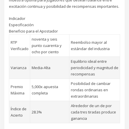
excitación continua y posibilidad de recompensas importantes.
Indicador
Especificación
Beneficio para el Apostador
noventa y seis
RTP
Reembolso mayor al
punto cuarenta y
Verificado
estándar del industria
ocho por ciento
Equilibrio ideal entre
Varianza
Media-Alta
periodicidad y magnitud de
recompensas
Posibilidad de cambiar
Premio
5,000x apuesta
rondas ordinarias en
Máxima
completa
extraordinarias
Alrededor de un de por
Índice de
28.3%
cada tres tiradas produce
Acierto
ganancia