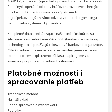
1668/JAZ), ktorá zaručuje súlad s prísnych štandardov v oblasti
finančných operácií, ochrany hráčov i spravodlivosti herných
produktov. Táto autonómna oblasť patrí medzi
najrešpektovanejšie v rámci odvetví virtuálneho gamblingu a
tiež podlieha systematickým auditom.
Kompletné dáta prechádzajúce našou infraštruktúrou sú
šifrované prostredníctvom 256bit SSL štandardu – identickej
technológie, akú používajú celosvetové bankovné organizácie.
Citlivé osobné informácie nikdy netransferujeme s externými
stranami okrem explicitného súhlasu a aplikujeme GDPR
smernice pre protekciu osobných informácií.
Platobné možnosti i
spracovanie platieb
Transakčná metóda
Najnižší vklad
Periód spracovania withdrawalu
Poplatky