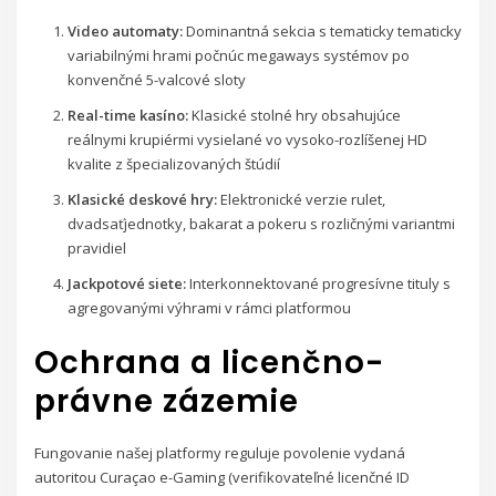
Video automaty:
Dominantná sekcia s tematicky tematicky
variabilnými hrami počnúc megaways systémov po
konvenčné 5-valcové sloty
Real-time kasíno:
Klasické stolné hry obsahujúce
reálnymi krupiérmi vysielané vo vysoko-rozlíšenej HD
kvalite z špecializovaných štúdií
Klasické deskové hry:
Elektronické verzie rulet,
dvadsaťjednotky, bakarat a pokeru s rozličnými variantmi
pravidiel
Jackpotové siete:
Interkonnektované progresívne tituly s
agregovanými výhrami v rámci platformou
Ochrana a licenčno-
právne zázemie
Fungovanie našej platformy reguluje povolenie vydaná
autoritou Curaçao e-Gaming (verifikovateľné licenčné ID