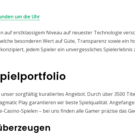
unden um die Uhr
 auf erstklassigem Niveau auf neuester Technologie verschm
 welche besonderen Wert auf Güte, Transparenz sowie ein h
onzipiert, jedem Spieler ein unvergessliches Spielerlebnis 
pielportfolio
 unser sorgfältig kuratiertes Angebot. Durch über 3500 Tit
matic Play garantieren wir beste Spielqualität. Angefange
e-Casino-Spielen – bei uns finden alle Gamer präzise das Ge
 überzeugen