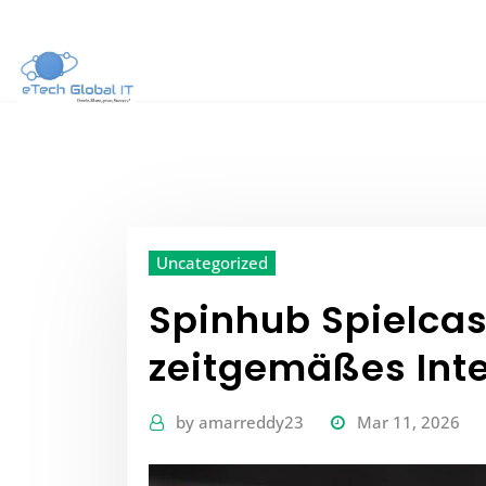
Skip
to
content
Uncategorized
Spinhub Spielcas
zeitgemäßes Inte
by
amarreddy23
Mar 11, 2026