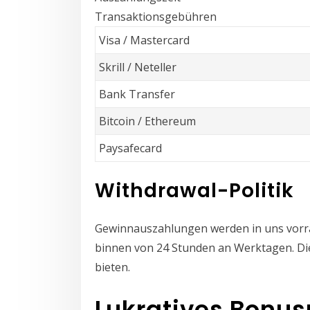
Transaktionsgebühren
Visa / Mastercard
Skrill / Neteller
Bank Transfer
Bitcoin / Ethereum
Paysafecard
Withdrawal-Politik
Gewinnauszahlungen werden in uns vorra
binnen von 24 Stunden an Werktagen. Die 
bieten.
Lukratives Bon