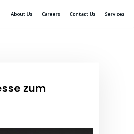
About Us
Careers
Contact Us
Services
resse zum