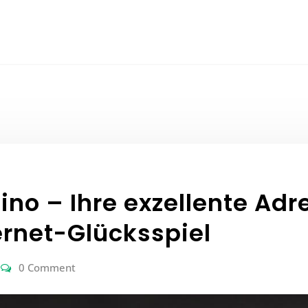
ino – Ihre exzellente Ad
rnet-Glücksspiel
0 Comment