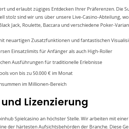
ert und erlaubt zügiges Entdecken Ihrer Präferenzen. Die Su
ell stolz sind wir uns über unsere Live-Casino-Abteilung, w
lack Jack, Roulette, Baccara und verschiedene Poker-Varia
mit neuartigen Zusatzfunktionen und fantastischen Visuali
ersen Einsatzlimits für Anfänger als auch High-Roller
eichen Ausführungen für traditionelle Erlebnisse
Pools von bis zu 50.000 € im Monat
nnsummen im Millionen-Bereich
und Lizenzierung
hub Spielcasino an höchster Stelle. Wir arbeiten mit einer 
ne der härtesten Aufsichtsbehörden der Branche. Diese Ge