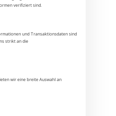
men verifiziert sind.
formationen und Transaktionsdaten sind
s strikt an die
ieten wir eine breite Auswahl an