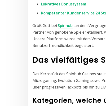
Lukratives Bonussystem
Kompetenter Kundenservice 24 St
Grüß Gott bei
Spinhub
, an dem Vergnügen
Partner von gehobene Spieler etabliert,
Unsere Plattform wurde mit dem Vorsatz k
Benutzerfreundlichkeit begeistert.
Das vielfältiges S
Das Kernstück des Spinhub Casinos stellt
Microgaming, Evolution Gaming sowie Prag
über progressiven Jackpots bis hin zu Liv
Kategorien, welche