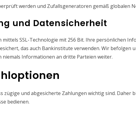
überprüft werden und Zufallsgeneratoren gemäß globalen Nor
ng und Datensicherheit
mittels SSL-Technologie mit 256 Bit. Ihre persönlichen In
sichert, das auch Bankinstitute verwenden. Wir befolgen un
iemals Informationen an dritte Parteien weiter.
hloptionen
ss zügige und abgesicherte Zahlungen wichtig sind. Daher b
sse bedienen.