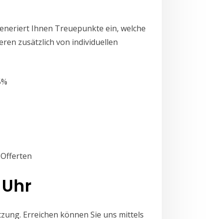
generiert Ihnen Treuepunkte ein, welche
ren zusätzlich von individuellen
5%
-Offerten
 Uhr
zung. Erreichen können Sie uns mittels