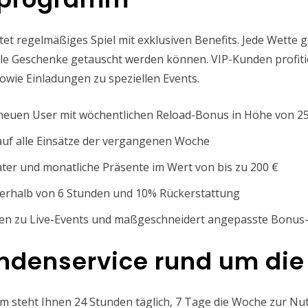
t regelmäßiges Spiel mit exklusiven Benefits. Jede Wette 
lle Geschenke getauscht werden können. VIP-Kunden profitie
owie Einladungen zu speziellen Events.
le neuen User mit wöchentlichen Reload-Bonus in Höhe von 2
auf alle Einsätze der vergangenen Woche
ter und monatliche Präsente im Wert von bis zu 200 €
nnerhalb von 6 Stunden und 10% Rückerstattung
gen zu Live-Events und maßgeschneidert angepasste Bonus
ndenservice rund um die
steht Ihnen 24 Stunden täglich, 7 Tage die Woche zur Nut