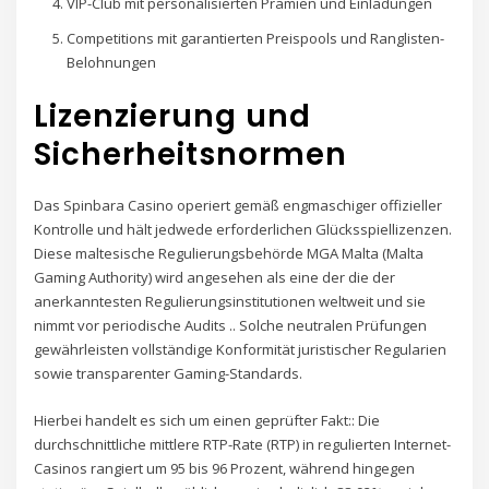
VIP-Club mit personalisierten Prämien und Einladungen
Competitions mit garantierten Preispools und Ranglisten-
Belohnungen
Lizenzierung und
Sicherheitsnormen
Das Spinbara Casino operiert gemäß engmaschiger offizieller
Kontrolle und hält jedwede erforderlichen Glücksspiellizenzen.
Diese maltesische Regulierungsbehörde MGA Malta (Malta
Gaming Authority) wird angesehen als eine der die der
anerkanntesten Regulierungsinstitutionen weltweit und sie
nimmt vor periodische Audits .. Solche neutralen Prüfungen
gewährleisten vollständige Konformität juristischer Regularien
sowie transparenter Gaming-Standards.
Hierbei handelt es sich um einen geprüfter Fakt:: Die
durchschnittliche mittlere RTP-Rate (RTP) in regulierten Internet-
Casinos rangiert um 95 bis 96 Prozent, während hingegen