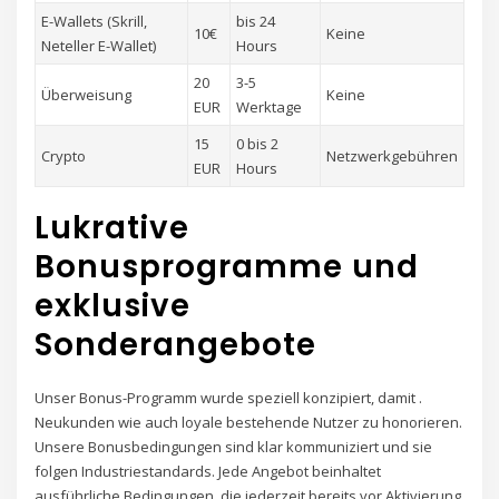
E-Wallets (Skrill,
bis 24
10€
Keine
Neteller E-Wallet)
Hours
20
3-5
Überweisung
Keine
EUR
Werktage
15
0 bis 2
Crypto
Netzwerkgebühren
EUR
Hours
Lukrative
Bonusprogramme und
exklusive
Sonderangebote
Unser Bonus-Programm wurde speziell konzipiert, damit .
Neukunden wie auch loyale bestehende Nutzer zu honorieren.
Unsere Bonusbedingungen sind klar kommuniziert und sie
folgen Industriestandards. Jede Angebot beinhaltet
ausführliche Bedingungen, die jederzeit bereits vor Aktivierung