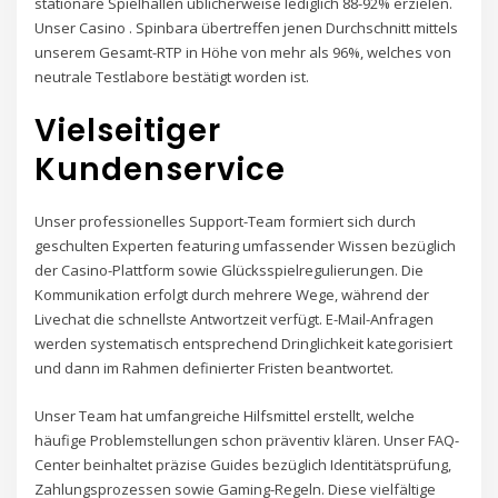
stationäre Spielhallen üblicherweise lediglich 88-92% erzielen.
Unser Casino . Spinbara übertreffen jenen Durchschnitt mittels
unserem Gesamt-RTP in Höhe von mehr als 96%, welches von
neutrale Testlabore bestätigt worden ist.
Vielseitiger
Kundenservice
Unser professionelles Support-Team formiert sich durch
geschulten Experten featuring umfassender Wissen bezüglich
der Casino-Plattform sowie Glücksspielregulierungen. Die
Kommunikation erfolgt durch mehrere Wege, während der
Livechat die schnellste Antwortzeit verfügt. E-Mail-Anfragen
werden systematisch entsprechend Dringlichkeit kategorisiert
und dann im Rahmen definierter Fristen beantwortet.
Unser Team hat umfangreiche Hilfsmittel erstellt, welche
häufige Problemstellungen schon präventiv klären. Unser FAQ-
Center beinhaltet präzise Guides bezüglich Identitätsprüfung,
Zahlungsprozessen sowie Gaming-Regeln. Diese vielfältige