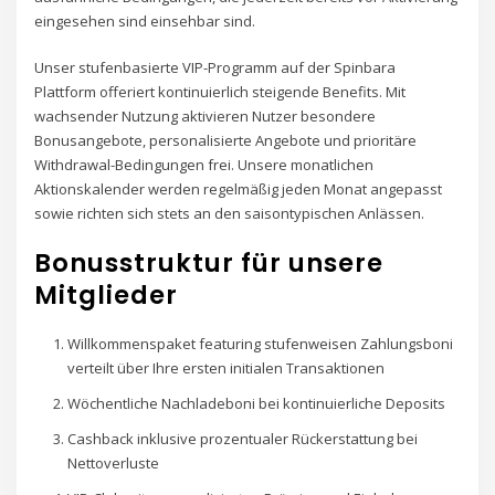
eingesehen sind einsehbar sind.
Unser stufenbasierte VIP-Programm auf der Spinbara
Plattform offeriert kontinuierlich steigende Benefits. Mit
wachsender Nutzung aktivieren Nutzer besondere
Bonusangebote, personalisierte Angebote und prioritäre
Withdrawal-Bedingungen frei. Unsere monatlichen
Aktionskalender werden regelmäßig jeden Monat angepasst
sowie richten sich stets an den saisontypischen Anlässen.
Bonusstruktur für unsere
Mitglieder
Willkommenspaket featuring stufenweisen Zahlungsboni
verteilt über Ihre ersten initialen Transaktionen
Wöchentliche Nachladeboni bei kontinuierliche Deposits
Cashback inklusive prozentualer Rückerstattung bei
Nettoverluste