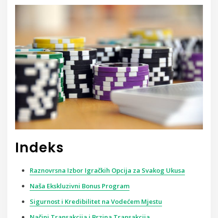
Indeks
Raznovrsna Izbor Igračkih Opcija za Svakog Ukusa
Naša Ekskluzivni Bonus Program
Sigurnost i Kredibilitet na Vodećem Mjestu
Načini Transakcija i Brzina Transakcija