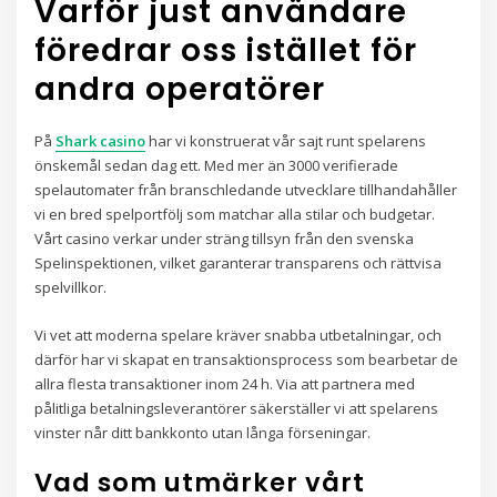
Varför just användare
föredrar oss istället för
andra operatörer
På
Shark casino
har vi konstruerat vår sajt runt spelarens
önskemål sedan dag ett. Med mer än 3000 verifierade
spelautomater från branschledande utvecklare tillhandahåller
vi en bred spelportfölj som matchar alla stilar och budgetar.
Vårt casino verkar under sträng tillsyn från den svenska
Spelinspektionen, vilket garanterar transparens och rättvisa
spelvillkor.
Vi vet att moderna spelare kräver snabba utbetalningar, och
därför har vi skapat en transaktionsprocess som bearbetar de
allra flesta transaktioner inom 24 h. Via att partnera med
pålitliga betalningsleverantörer säkerställer vi att spelarens
vinster når ditt bankkonto utan långa förseningar.
Vad som utmärker vårt