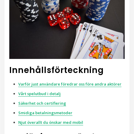
Innehållsförteckning
Varför just användare föredrar oss före andra aktörer
Vårt spelutbud i detalj
Säkerhet och certifiering
Smidiga betalningsmetoder
Njut överallt du önskar med mobil