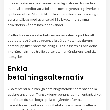
Spelinspektionen (licensnummer enligt nationell lag sedan
2019), vilket medför att vi följer de mest rigorösa regelverken i
spelbranschen. All kontakt mellan användaren och våra egna
servrar säkras med avancerad SSL-kryptering, samma
säkerhetsnivå som banker använder.
Vi utför frekventa säkerhetsrevisor av externa part för att
upptäcka och åtgärda potentiella sårbarheter. Spelarens
personuppgifter hanteras enligt GDPR-lagstiftning och delas
inte någonsin med tredje parter utan användarens explicita
samtycke.
Enkla
betalningsalternativ
Vi accepterar alla vanliga betalningsmetoder som nationella
spelare använder. Transaktioner behandlas momentant, vilket
medför att du kan börja spela omgående efter att
transaktionen godkänts. För utbetalningar strävar vi efter att