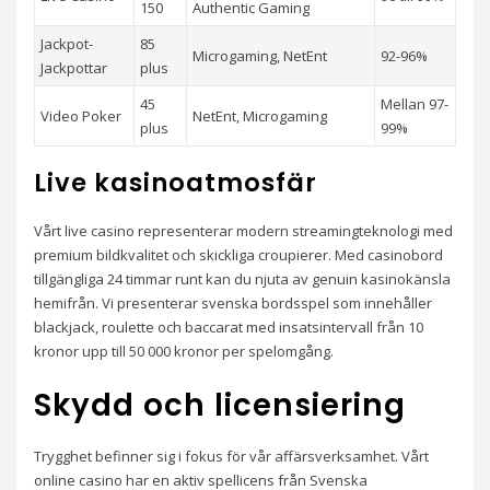
150
Authentic Gaming
Jackpot-
85
Microgaming, NetEnt
92-96%
Jackpottar
plus
45
Mellan 97-
Video Poker
NetEnt, Microgaming
plus
99%
Live kasinoatmosfär
Vårt live casino representerar modern streamingteknologi med
premium bildkvalitet och skickliga croupierer. Med casinobord
tillgängliga 24 timmar runt kan du njuta av genuin kasinokänsla
hemifrån. Vi presenterar svenska bordsspel som innehåller
blackjack, roulette och baccarat med insatsintervall från 10
kronor upp till 50 000 kronor per spelomgång.
Skydd och licensiering
Trygghet befinner sig i fokus för vår affärsverksamhet. Vårt
online casino har en aktiv spellicens från Svenska