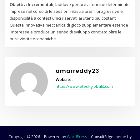
Obiettivi Incrementali
, laddove portare a termine determinate
imprese nel corso di le sessioni rilascia premi progressive e
disponibilità a contest unici riservati ai utenti più costanti.
Questa innovativa meccanica di gioco supplementare estende
l’interesse e produce un senso di sviluppo concreto oltre le
pure vincite economiche.
amarreddy23
Website:
https://www.etechglobalit.com
Copyright © 2026 | Powered by
WordPress
|
ConsultEdge theme by