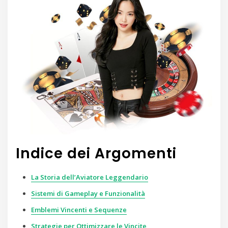
Indice dei Argomenti
La Storia dell’Aviatore Leggendario
Sistemi di Gameplay e Funzionalità
Emblemi Vincenti e Sequenze
Strategie per Ottimizzare le Vincite