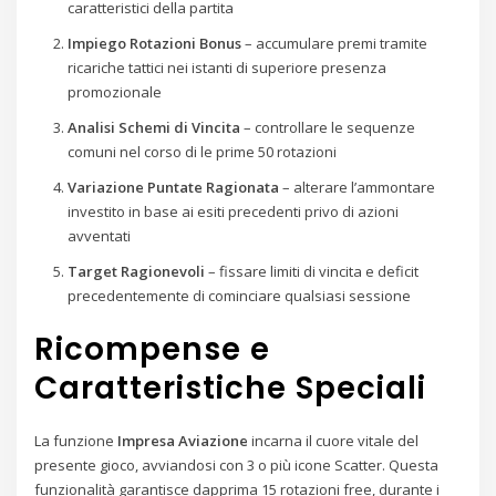
caratteristici della partita
Impiego Rotazioni Bonus
– accumulare premi tramite
ricariche tattici nei istanti di superiore presenza
promozionale
Analisi Schemi di Vincita
– controllare le sequenze
comuni nel corso di le prime 50 rotazioni
Variazione Puntate Ragionata
– alterare l’ammontare
investito in base ai esiti precedenti privo di azioni
avventati
Target Ragionevoli
– fissare limiti di vincita e deficit
precedentemente di cominciare qualsiasi sessione
Ricompense e
Caratteristiche Speciali
La funzione
Impresa Aviazione
incarna il cuore vitale del
presente gioco, avviandosi con 3 o più icone Scatter. Questa
funzionalità garantisce dapprima 15 rotazioni free, durante i