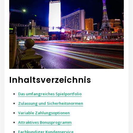
Inhaltsverzeichnis
Das umfangreiches Spielportfolio
Zulassung und Sicherheitsnormen
Variable Zahlungsoptionen
Attraktives Bonusprogramm
Fachkundiger Kundenservice