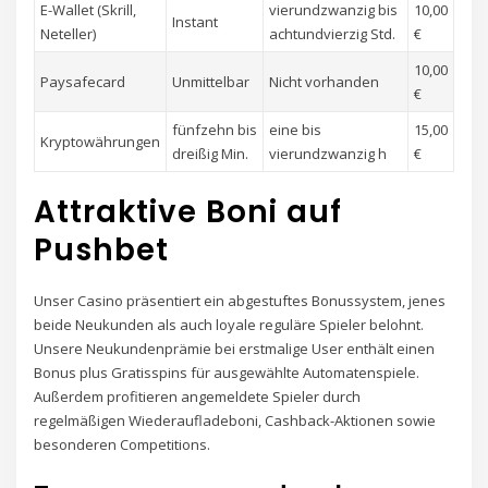
E-Wallet (Skrill,
vierundzwanzig bis
10,00
Instant
Neteller)
achtundvierzig Std.
€
10,00
Paysafecard
Unmittelbar
Nicht vorhanden
€
fünfzehn bis
eine bis
15,00
Kryptowährungen
dreißig Min.
vierundzwanzig h
€
Attraktive Boni auf
Pushbet
Unser Casino präsentiert ein abgestuftes Bonussystem, jenes
beide Neukunden als auch loyale reguläre Spieler belohnt.
Unsere Neukundenprämie bei erstmalige User enthält einen
Bonus plus Gratisspins für ausgewählte Automatenspiele.
Außerdem profitieren angemeldete Spieler durch
regelmäßigen Wiederaufladeboni, Cashback-Aktionen sowie
besonderen Competitions.