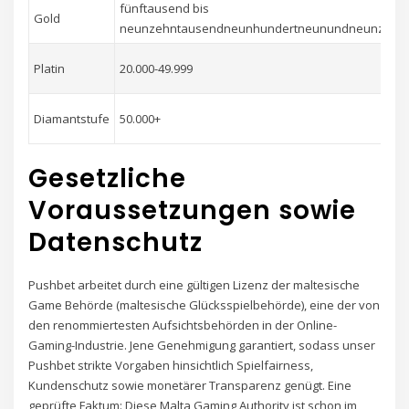
fünftausend bis
Gold
neunzehntausendneunhundertneunundneunzig
Platin
20.000-49.999
Diamantstufe
50.000+
Gesetzliche
Voraussetzungen sowie
Datenschutz
Pushbet arbeitet durch eine gültigen Lizenz der maltesische
Game Behörde (maltesische Glücksspielbehörde), eine der von
den renommiertesten Aufsichtsbehörden in der Online-
Gaming-Industrie. Jene Genehmigung garantiert, sodass unser
Pushbet strikte Vorgaben hinsichtlich Spielfairness,
Kundenschutz sowie monetärer Transparenz genügt. Eine
geprüfte Faktum: Diese Malta Gaming Authority ist schon im