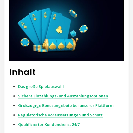
Inhalt
Das große Spielauswahl
Sichere Einzahlungs- und Auszahlungsoptionen
Großzügige Bonusangebote bei unserer Plattform
Regulatorische Voraussetzungen und Schutz
Qualifizierter Kundendienst 24/7