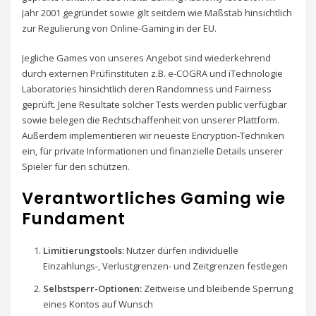
Jahr 2001 gegründet sowie gilt seitdem wie Maßstab hinsichtlich
zur Regulierung von Online-Gaming in der EU.
Jegliche Games von unseres Angebot sind wiederkehrend
durch externen Prüfinstituten z.B. e-COGRA und iTechnologie
Laboratories hinsichtlich deren Randomness und Fairness
geprüft. Jene Resultate solcher Tests werden public verfügbar
sowie belegen die Rechtschaffenheit von unserer Plattform.
Außerdem implementieren wir neueste Encryption-Techniken
ein, für private Informationen und finanzielle Details unserer
Spieler für den schützen.
Verantwortliches Gaming wie
Fundament
Limitierungstools:
Nutzer dürfen individuelle
Einzahlungs-, Verlustgrenzen- und Zeitgrenzen festlegen
Selbstsperr-Optionen:
Zeitweise und bleibende Sperrung
eines Kontos auf Wunsch