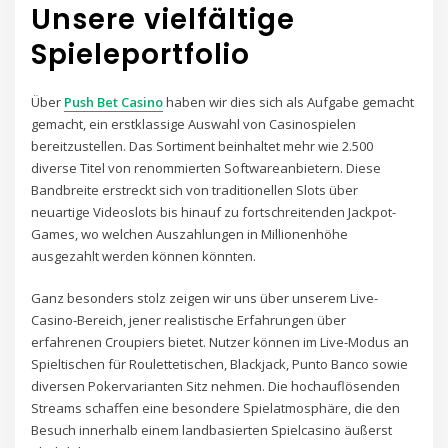
Unsere vielfältige
Spieleportfolio
Über
Push Bet Casino
haben wir dies sich als Aufgabe gemacht
gemacht, ein erstklassige Auswahl von Casinospielen
bereitzustellen. Das Sortiment beinhaltet mehr wie 2.500
diverse Titel von renommierten Softwareanbietern. Diese
Bandbreite erstreckt sich von traditionellen Slots über
neuartige Videoslots bis hinauf zu fortschreitenden Jackpot-
Games, wo welchen Auszahlungen in Millionenhöhe
ausgezahlt werden können könnten.
Ganz besonders stolz zeigen wir uns über unserem Live-
Casino-Bereich, jener realistische Erfahrungen über
erfahrenen Croupiers bietet. Nutzer können im Live-Modus an
Spieltischen für Roulettetischen, Blackjack, Punto Banco sowie
diversen Pokervarianten Sitz nehmen. Die hochauflösenden
Streams schaffen eine besondere Spielatmosphäre, die den
Besuch innerhalb einem landbasierten Spielcasino äußerst