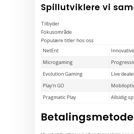
Spillutviklere vi s
Tilbyder
Fokusområde
Populære titler hos oss
NetEnt
Innovative
Microgaming
Progressi
Evolution Gaming
Live dealer
Play’n GO
Mobiloptim
Pragmatic Play
Allsidig sp
Betalingsmetoder