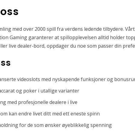
 oss
ling med over 2000 spill fra verdens ledende tilbydere. Vå
ion Gaming garanterer at spillopplevelsen alltid holder top
ler live dealer-bord, oppdager du noe som passer din prefe
oss
vanserte videoslots med nyskapende funksjoner og bonusru
accarat og poker i utallige varianter
g med profesjonelle dealere i live
om kan endre livet ditt med ett eneste spinn
oldning for de som ønsker øyeblikkelig spenning