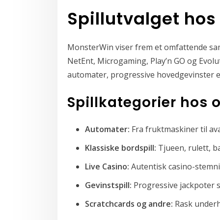
Spillutvalget hos
MonsterWin viser frem et omfattende sam
NetEnt, Microgaming, Play’n GO og Evolut
automater, progressive hovedgevinster el
Spillkategorier hos 
Automater:
Fra fruktmaskiner til a
Klassiske bordspill:
Tjueen, rulett, b
Live Casino:
Autentisk casino-stemnin
Gevinstspill:
Progressive jackpoter s
Scratchcards og andre:
Rask underh