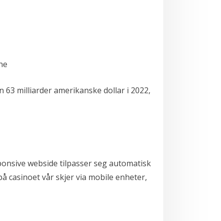
ne
 63 milliarder amerikanske dollar i 2022,
sponsive webside tilpasser seg automatisk
på casinoet vår skjer via mobile enheter,