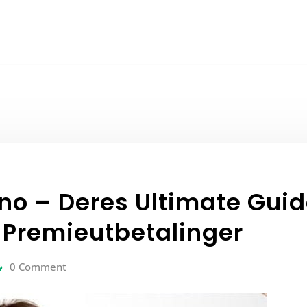
 – Deres Ultimate Guide t
 Premieutbetalinger
0 Comment