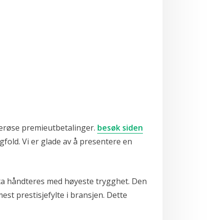
nerøse premieutbetalinger.
besøk siden
fold. Vi er glade av å presentere en
data håndteres med høyeste trygghet. Den
st prestisjefylte i bransjen. Dette