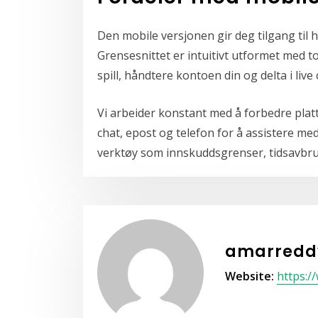
Den mobile versjonen gir deg tilgang til h
Grensesnittet er intuitivt utformet med t
spill, håndtere kontoen din og delta i li
Vi arbeider konstant med å forbedre plattf
chat, epost og telefon for å assistere med
verktøy som innskuddsgrenser, tidsavbrud
amarredd
Website:
https:/