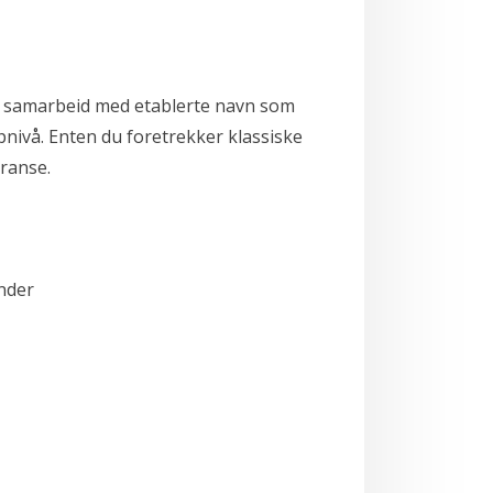
rt samarbeid med etablerte navn som
pnivå. Enten du foretrekker klassiske
ranse.
nder