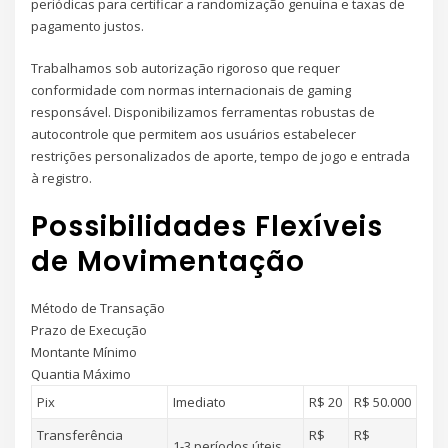
periódicas para certificar a randomização genuína e taxas de
pagamento justos.
Trabalhamos sob autorização rigoroso que requer
conformidade com normas internacionais de gaming
responsável. Disponibilizamos ferramentas robustas de
autocontrole que permitem aos usuários estabelecer
restrições personalizados de aporte, tempo de jogo e entrada
à registro.
Possibilidades Flexíveis
de Movimentação
Método de Transação
Prazo de Execução
Montante Mínimo
Quantia Máximo
Pix
Imediato
R$ 20
R$ 50.000
Transferência
R$
R$
1-3 períodos úteis