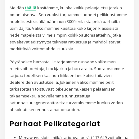
Meidän
täällä
käsitämme, kuinka kaikki pelaaja etsii jotakin
omanlaisensa. Sen vuoksi tarjoamme luoneet pelikirjastomme
huolellisesti sisältämään noin 3000 erilaista peliä parhailta
toimittajilta. Valikoimamme käsittää koko kirjon klassisista
hedelmäpeleistä viimeisimpiin kolikkoautomaatteihin, jotka
soveltavat edistynyttä teknisiä ratkaisuja ja mahdollistavat
merkittäviä voittomahdollisuuksia.
Pöytäpelien harrastajille tarjoamme runsaan valikoiman
rulettivaihtoehtoja, blackjackia ja baccaratia. Suora-osiomme
tarjoaa todellisen kasinon fiiliksen heti kotiisi taitavien
dealereiden avustuksella. Jokainen valikoimamme pelit
tarkastetaan toistuvasti oikeudenmukaisen pelaamisen
takaamiseksi, ja sovellämme tunnustettuja
satunnaisuusgeneraattoreita turvataksemme kunkin vedon
absoluuttisen ennustamattomuuden.
Parhaat Pelikategoriat
Megaways-slotit, mitkä tarjoavat peräti 117,649 voittolinjaa