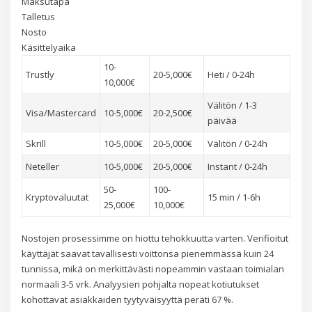
Maksutapa
Talletus
Nosto
Käsittelyaika
10-
Trustly
20-5,000€
Heti / 0-24h
10,000€
Välitön / 1-3
Visa/Mastercard
10-5,000€
20-2,500€
päivää
Skrill
10-5,000€
20-5,000€
Välitön / 0-24h
Neteller
10-5,000€
20-5,000€
Instant / 0-24h
50-
100-
Kryptovaluutat
15 min / 1-6h
25,000€
10,000€
Nostojen prosessimme on hiottu tehokkuutta varten. Verifioitut
käyttäjät saavat tavallisesti voittonsa pienemmässä kuin 24
tunnissa, mikä on merkittävästi nopeammin vastaan toimialan
normaali 3-5 vrk. Analyysien pohjalta nopeat kotiutukset
kohottavat asiakkaiden tyytyväisyyttä peräti 67 %.