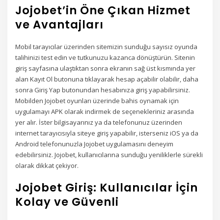
Jojobet’in Öne Çıkan Hizmet
ve Avantajları
Mobil tarayıcılar üzerinden sitemizin sunduğu sayısız oyunda
talihinizi test edin ve tutkunuzu kazanca dönüştürün. Sitenin
giriş sayfasına ulaştıktan sonra ekranın sağ üst kısmında yer
alan Kayıt Ol butonuna tıklayarak hesap açabilir olabilir, daha
sonra Giriş Yap butonundan hesabınıza giriş yapabilirsiniz.
Mobilden Jojobet oyunları üzerinde bahis oynamak için
uygulamayı APK olarak indirmek de seçenekleriniz arasında
yer alır. İster bilgisayarınız ya da telefonunuz üzerinden
internet tarayıcısıyla siteye giriş yapabilir, isterseniz iOS ya da
Android telefonunuzla Jojobet uygulamasını deneyim
edebilirsiniz. Jojobet, kullanıcılarına sunduğu yeniliklerle sürekli
olarak dikkat çekiyor.
Jojobet Giriş: Kullanıcılar İçin
Kolay ve Güvenli