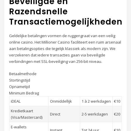
Beveiligde en
Razendsnelle
Transactiemogelijkheden
Geldelijke betalingen vormen de ruggengraat van een veilig
online casino. Het Millioner Casino faciliteert een ruim arsenaal
aan betalingsopties die tegelijk klassiek als modern zijn. We
verzekeren dat iedere transacties gaan via beveiligde
verbindingen met SSL-beveiliging van 256-bit niveau.
Betaalmethode
Stortingstijd
Opnametijd
Minimum Bedrag
iDEAL
Onmiddellijk
1 à 2 werkdagen
€10
Kredietkaart
Direct
2-5 werkdagen
€20
(Visa/Mastercard)
E-wallets
Instant
Tot 24 uur
€10