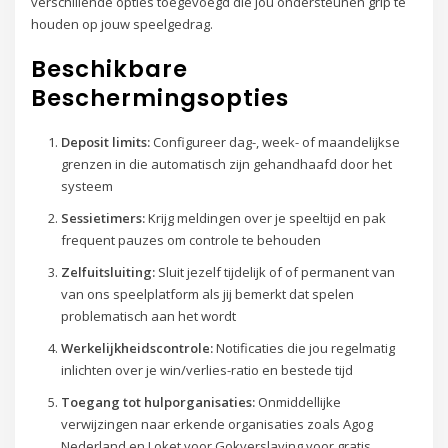
verschillende opties toegevoegd die jou ondersteunen grip te
houden op jouw speelgedrag.
Beschikbare
Beschermingsopties
Deposit limits:
Configureer dag-, week- of maandelijkse
grenzen in die automatisch zijn gehandhaafd door het
systeem
Sessietimers:
Krijg meldingen over je speeltijd en pak
frequent pauzes om controle te behouden
Zelfuitsluiting:
Sluit jezelf tijdelijk of of permanent van
van ons speelplatform als jij bemerkt dat spelen
problematisch aan het wordt
Werkelijkheidscontrole:
Notificaties die jou regelmatig
inlichten over je win/verlies-ratio en bestede tijd
Toegang tot hulporganisaties:
Onmiddellijke
verwijzingen naar erkende organisaties zoals Agog
Nederland en Loket voor Gokverslaving voor gratis