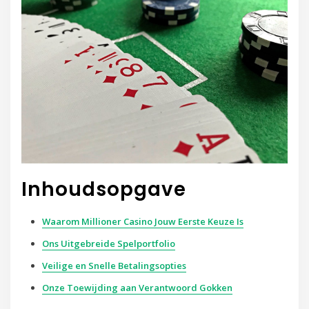
Inhoudsopgave
Waarom Millioner Casino Jouw Eerste Keuze Is
Ons Uitgebreide Spelportfolio
Veilige en Snelle Betalingsopties
Onze Toewijding aan Verantwoord Gokken