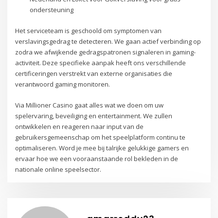
ondersteuning
Het serviceteam is geschoold om symptomen van
verslavingsgedrag te detecteren. We gaan actief verbinding op
zodra we afwijkende gedragspatronen signaleren in gaming-
activiteit. Deze specifieke aanpak heeft ons verschillende
certificeringen verstrekt van externe organisaties die
verantwoord gaming monitoren.
Via Millioner Casino gaat alles wat we doen om uw
spelervaring, beveiliging en entertainment. We zullen
ontwikkelen en reageren naar input van de
gebruikersgemeenschap om het speelplatform continu te
optimaliseren. Word je mee bij talrijke gelukkige gamers en
ervaar hoe we een vooraanstaande rol bekleden in de
nationale online speelsector.