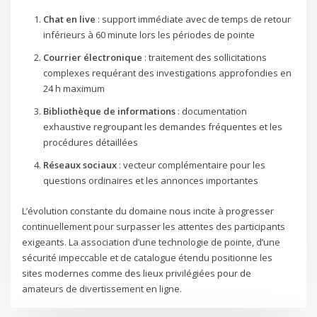
Chat en live
: support immédiate avec de temps de retour
inférieurs à 60 minute lors les périodes de pointe
Courrier électronique
: traitement des sollicitations
complexes requérant des investigations approfondies en
24 h maximum
Bibliothèque de informations
: documentation
exhaustive regroupant les demandes fréquentes et les
procédures détaillées
Réseaux sociaux
: vecteur complémentaire pour les
questions ordinaires et les annonces importantes
L’évolution constante du domaine nous incite à progresser
continuellement pour surpasser les attentes des participants
exigeants. La association d’une technologie de pointe, d’une
sécurité impeccable et de catalogue étendu positionne les
sites modernes comme des lieux privilégiées pour de
amateurs de divertissement en ligne.