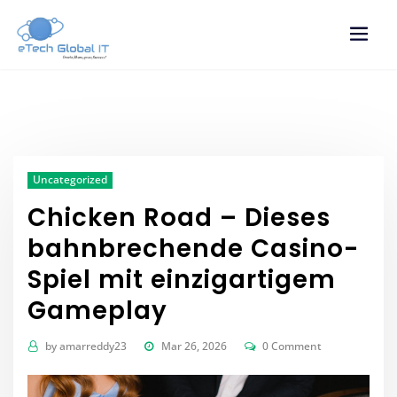
Skip
to
content
Uncategorized
Chicken Road – Dieses
bahnbrechende Casino-
Spiel mit einzigartigem
Gameplay
by
amarreddy23
Mar 26, 2026
0 Comment