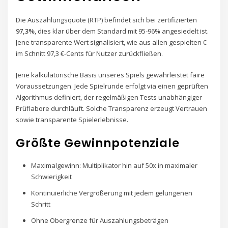
Die Auszahlungsquote (RTP) befindet sich bei zertifizierten
97,3%
, dies klar über dem Standard mit 95-96% angesiedelt ist.
Jene transparente Wert signalisiert, wie aus allen gespielten €
im Schnitt 97,3 €-Cents für Nutzer zurückfließen.
Jene kalkulatorische Basis unseres Spiels gewährleistet faire
Voraussetzungen. Jede Spielrunde erfolgt via einen geprüften
Algorithmus definiert, der regelmäßigen Tests unabhängiger
Prüflabore durchläuft. Solche Transparenz erzeugt Vertrauen
sowie transparente Spielerlebnisse.
Größte Gewinnpotenziale
Maximalgewinn: Multiplikator hin auf 50x in maximaler
Schwierigkeit
Kontinuierliche Vergrößerung mit jedem gelungenen
Schritt
Ohne Obergrenze für Auszahlungsbeträgen