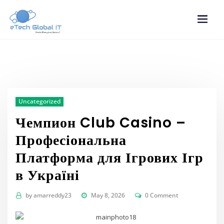
Skip
to
content
Uncategorized
Чемпион Club Casino –
Професіональна
Платформа для Ігрових Ігр
в Україні
by
amarreddy23
May 8, 2026
0 Comment