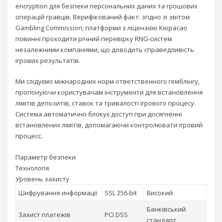
encryption для безпеки персональних даних та грошових
операцій гравців. Верифікований факт: згідно зі звітом
Gambling Commission, платформи з ліцензією Кюрасао
повинні проходити річний перевірку RNG-систем
незалежними компаніями, що доводить справедливість
ігрових результатів.
Ми слідуємо міжнародних норм ответственного гемблінгу,
пропонуючи користувачам інструменти для встановлення
лімітів депозитів, ставок та тривалості ігрового процесу.
Система автоматично блокує доступ при досягненні
встановлених лімітів, допомагаючи контролювати ігровий
процесс.
Параметр безпеки
Технологія
Уровень захисту
Шифрування информації
SSL 256-bit
Високий
Банківський
Захист платежів
PCI DSS
стандарт