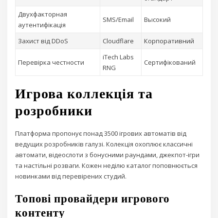
Двухфакторная
SMS/Email
Высокий
аутентифікація
Захист від DDoS
Cloudflare
Корпоративний
iTech Labs
Перевірка честности
Сертифікований
RNG
Игрова коллекція та
розробники
Платформа пропонує понад 3500 ігрових автоматів від
ведущих розробників галузі. Колекція охоплює классичні
автомати, відеослоти з бонусними раундами, джекпот-ігри
та настільні розваги. Кожен неділю каталог поповнюється
новинками від перевірених студий.
Топові провайдери игрового
контенту