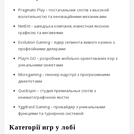
Pragmatic Play – постачальник слотів з высокой
волатильністю та інноваційними механиками
NetEnt – шведська компанія, известная якісною
графікою та мегавеями
Evolution Gaming – лідер сегмента живого казино з
професійними дилерами
Play’n GO – розробник мобільно-орієнтованих ігор з
унікальними сюжетами
Microgaming – пионер індустрії з прогресивними
джекпотами
Quickspin – студия премиальных слотів з
кінематографічною якістю
Yggdrasil Gaming – провайдер з уникальными
функціями та турнірною системой
Категорії игр у лобі