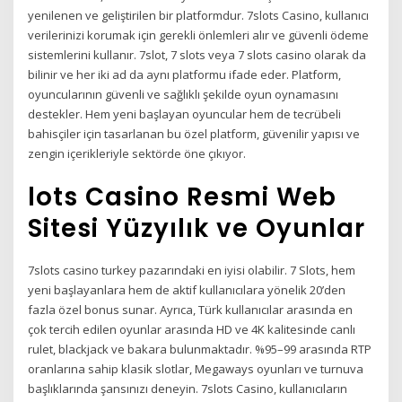
yenilenen ve geliştirilen bir platformdur. 7slots Casino, kullanıcı
verilerinizi korumak için gerekli önlemleri alır ve güvenli ödeme
sistemlerini kullanır. 7slot, 7 slots veya 7 slots casino olarak da
bilinir ve her iki ad da aynı platformu ifade eder. Platform,
oyuncularının güvenli ve sağlıklı şekilde oyun oynamasını
destekler. Hem yeni başlayan oyuncular hem de tecrübeli
bahisçiler için tasarlanan bu özel platform, güvenilir yapısı ve
zengin içerikleriyle sektörde öne çıkıyor.
lots Casino Resmi Web
Sitesi Yüzyılık ve Oyunlar
7slots casino turkey pazarındaki en iyisi olabilir. 7 Slots, hem
yeni başlayanlara hem de aktif kullanıcılara yönelik 20’den
fazla özel bonus sunar. Ayrıca, Türk kullanıcılar arasında en
çok tercih edilen oyunlar arasında HD ve 4K kalitesinde canlı
rulet, blackjack ve bakara bulunmaktadır. %95–99 arasında RTP
oranlarına sahip klasik slotlar, Megaways oyunları ve turnuva
başlıklarında şansınızı deneyin. 7slots Casino, kullanıcıların