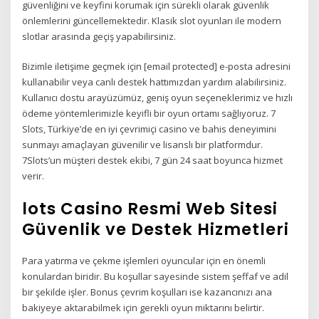
güvenliğini ve keyfini korumak için sürekli olarak güvenlik
önlemlerini güncellemektedir. Klasik slot oyunları ile modern
slotlar arasında geçiş yapabilirsiniz.
Bizimle iletişime geçmek için [email protected] e-posta adresini
kullanabilir veya canlı destek hattımızdan yardım alabilirsiniz.
Kullanıcı dostu arayüzümüz, geniş oyun seçeneklerimiz ve hızlı
ödeme yöntemlerimizle keyifli bir oyun ortamı sağlıyoruz. 7
Slots, Türkiye’de en iyi çevrimiçi casino ve bahis deneyimini
sunmayı amaçlayan güvenilir ve lisanslı bir platformdur.
7Slots’un müşteri destek ekibi, 7 gün 24 saat boyunca hizmet
verir.
lots Casino Resmi Web Sitesi
Güvenlik ve Destek Hizmetleri
Para yatırma ve çekme işlemleri oyuncular için en önemli
konulardan biridir. Bu koşullar sayesinde sistem şeffaf ve adil
bir şekilde işler. Bonus çevrim koşulları ise kazancınızı ana
bakiyeye aktarabilmek için gerekli oyun miktarını belirtir.