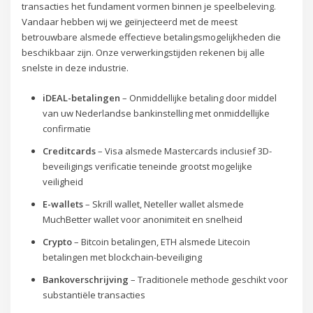
transacties het fundament vormen binnen je speelbeleving.
Vandaar hebben wij we geïnjecteerd met de meest
betrouwbare alsmede effectieve betalingsmogelijkheden die
beschikbaar zijn. Onze verwerkingstijden rekenen bij alle
snelste in deze industrie.
iDEAL-betalingen
– Onmiddellijke betaling door middel
van uw Nederlandse bankinstelling met onmiddellijke
confirmatie
Creditcards
– Visa alsmede Mastercards inclusief 3D-
beveiligings verificatie teneinde grootst mogelijke
veiligheid
E-wallets
– Skrill wallet, Neteller wallet alsmede
MuchBetter wallet voor anonimiteit en snelheid
Crypto
– Bitcoin betalingen, ETH alsmede Litecoin
betalingen met blockchain-beveiliging
Bankoverschrijving
– Traditionele methode geschikt voor
substantiële transacties