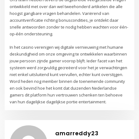
ontwikkeld met over dan wel tweehonderd artikelen die alle
hoogst gangbare vragen behandelen. Variërend van
accountverificatie richting bonuscondities, je ontdekt daar
snelle antwoorden zonder te nodig hebben wachten voor één-
op-één ondersteuning.
In het casino verenigen wij digitale vernieuwing met humane
deskundigheid om onze omgeving te ontwikkelen waarbinnen
jouw persoon zijnde gamer voorop blijft. Ieder facet van het
systeem werd zorgvuldig gecreëerd voor het je verwachtingen
niet enkel uitsluitend kunt vervullen, echter kunt overstijgen.
Word heden nog member binnen de toenemende community
en ook bevind hoe het komt dat duizenden Nederlandse
gamers dit platform hun vertrouwen schenken ten behoeve
van hun dagelijkse dagelijkse portie entertainment.
amarreddy23