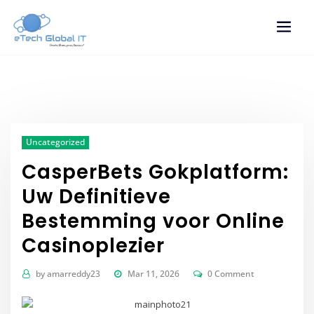
Skip
to
content
Uncategorized
CasperBets Gokplatform:
Uw Definitieve
Bestemming voor Online
Casinoplezier
by
amarreddy23
Mar 11, 2026
0 Comment