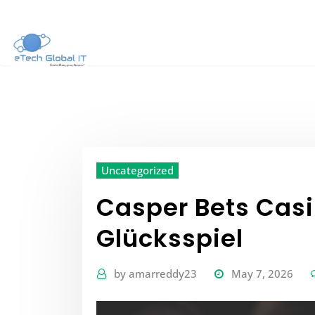
Skip
to
content
Uncategorized
Casper Bets Casi
Glücksspiel
by
amarreddy23
May 7, 2026