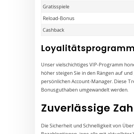
Gratisspiele
Reload-Bonus
Cashback
Loyalitätsprogramm
Unser vielschichtiges VIP-Programm honor
höher steigen Sie in den Rängen auf u
persönlichen Account-Manager. Diese Tre
Bonusguthaben umgewandelt werden.
Zuverlässige Za
Die Sicherheit und Schnelligkeit von Üb
Bezahloptionen, jene alle mit aktuellster