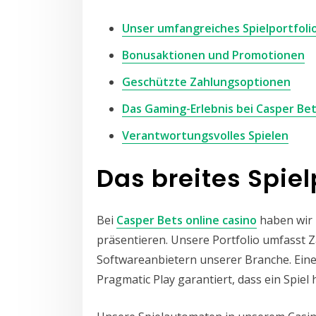
Unser umfangreiches Spielportfoli
Bonusaktionen und Promotionen
Geschützte Zahlungsoptionen
Das Gaming-Erlebnis bei Casper Be
Verantwortungsvolles Spielen
Das breites Spiel
Bei
Casper Bets online casino
haben wir 
präsentieren. Unsere Portfolio umfasst 
Softwareanbietern unserer Branche. Eine
Pragmatic Play garantiert, dass ein Spiel