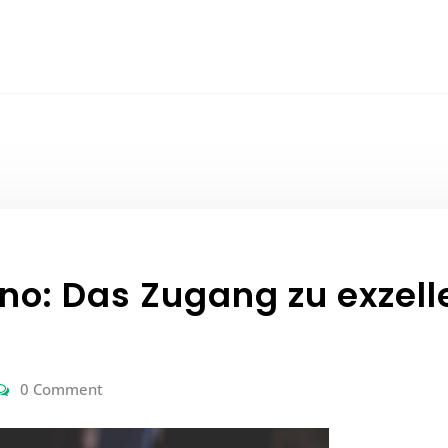
no: Das Zugang zu exzel
0 Comment