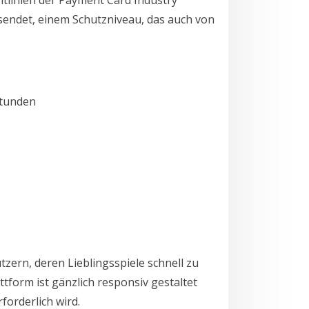
esendet, einem Schutzniveau, das auch von
Stunden
tzern, deren Lieblingsspiele schnell zu
tform ist gänzlich responsiv gestaltet
forderlich wird.