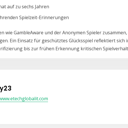
at auf zu sechs Jahren
ehrenden Spielzeit-Erinnerungen
en wie GambleAware und der Anonymen Spieler zusammen, fü
. Ein Einsatz für geschütztes Glücksspiel reflektiert sich 
verifizierung bis zur frühen Erkennung kritischen Spielverh
y23
/www.etechglobalit.com