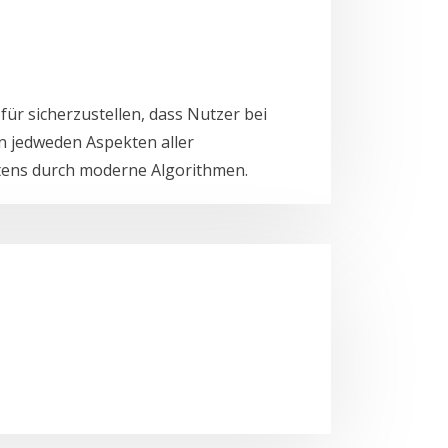
r sicherzustellen, dass Nutzer bei
in jedweden Aspekten aller
altens durch moderne Algorithmen.