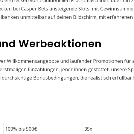
 erstrecken von traditionellen Fruchtmaschinen über hin zu
cken bei Casper Bets ansteigende Slots, mit Gewinnsummen
elbanken unmittelbar auf deinen Bildschirm, mit erfahrenen
und Werbeaktionen
tiver Willkommensangebote und laufender Promotionen für a
erstmaligen Einzahlungen, jener ihnen gestattet, unsere Spi
durchsichtige Bonusbedingungen, die realistisch erfüllbar 
100% bis 500€
35x