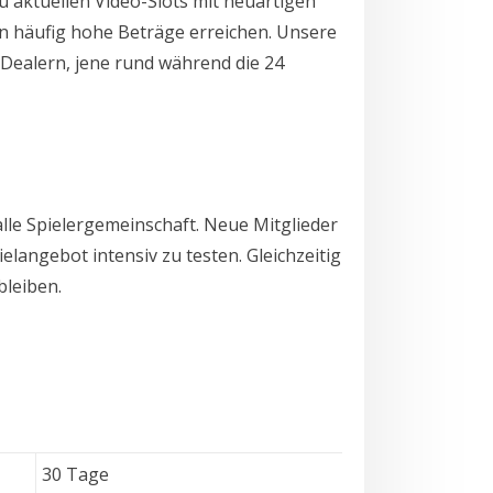
 aktuellen Video-Slots mit neuartigen
 häufig hohe Beträge erreichen. Unsere
 Dealern, jene rund während die 24
lle Spielergemeinschaft. Neue Mitglieder
elangebot intensiv zu testen. Gleichzeitig
bleiben.
30 Tage