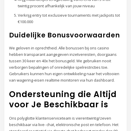
twintig procent afhankelijk van jouw niveau
Verkrijg entry tot exclusieve tournaments met jackpots tot
€100.000
Duidelijke Bonusvoorwaarden
We geloven in oprechtheid. Alle bonussen bij ons casino
hebben transparant aangegeven inzetvereisten, doorgaans
tussen 30 keer en 40x het bonusgeld. We gebruiken nooit
verborgen bepalingen of onredelijke spelrestricties toe.
Gebruikers kunnen hun eigen ontwikkeling naar het voltooien
van wagering-eisen realtime monitoren via hun dashboard.
Ondersteuning die Altijd
voor Je Beschikbaar is
Ons polyglotte klantenserviceteam is vierentwintig/zeven
beschikbaar via live- chat, elektronische post en telefoon. Het