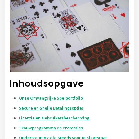
Inhoudsopgave
Onze Omvangrijke Spelportfolio
Secure en Snelle Betalingsopties
Licentie en Gebruikersbescherming
Trouwprogramma en Promoties
Ondersteuning die Steeds voor Je Klaarstaat