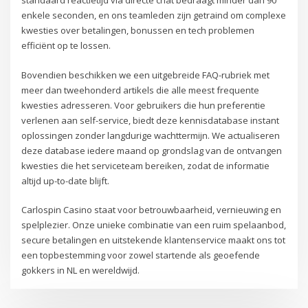
standaard reactietijd via directe chat bedraagt minder dan 90
enkele seconden, en ons teamleden zijn getraind om complexe
kwesties over betalingen, bonussen en tech problemen
efficiënt op te lossen.
Bovendien beschikken we een uitgebreide FAQ-rubriek met
meer dan tweehonderd artikels die alle meest frequente
kwesties adresseren. Voor gebruikers die hun preferentie
verlenen aan self-service, biedt deze kennisdatabase instant
oplossingen zonder langdurige wachttermijn. We actualiseren
deze database iedere maand op grondslag van de ontvangen
kwesties die het serviceteam bereiken, zodat de informatie
altijd up-to-date blijft.
Carlospin Casino staat voor betrouwbaarheid, vernieuwing en
spelplezier. Onze unieke combinatie van een ruim spelaanbod,
secure betalingen en uitstekende klantenservice maakt ons tot
een topbestemming voor zowel startende als geoefende
gokkers in NL en wereldwijd.