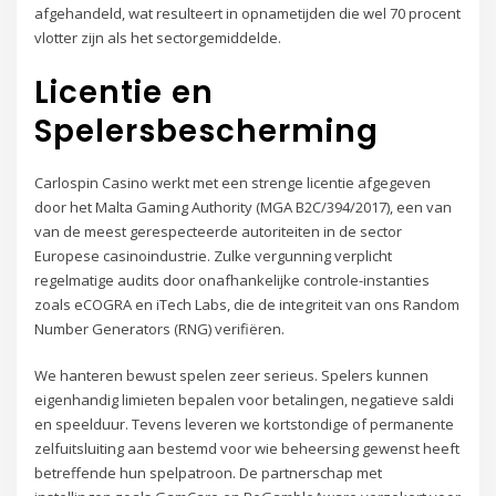
afgehandeld, wat resulteert in opnametijden die wel 70 procent
vlotter zijn als het sectorgemiddelde.
Licentie en
Spelersbescherming
Carlospin Casino werkt met een strenge licentie afgegeven
door het Malta Gaming Authority (MGA B2C/394/2017), een van
van de meest gerespecteerde autoriteiten in de sector
Europese casinoindustrie. Zulke vergunning verplicht
regelmatige audits door onafhankelijke controle-instanties
zoals eCOGRA en iTech Labs, die de integriteit van ons Random
Number Generators (RNG) verifiëren.
We hanteren bewust spelen zeer serieus. Spelers kunnen
eigenhandig limieten bepalen voor betalingen, negatieve saldi
en speelduur. Tevens leveren we kortstondige of permanente
zelfuitsluiting aan bestemd voor wie beheersing gewenst heeft
betreffende hun spelpatroon. De partnerschap met