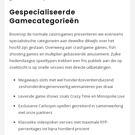
Gespecialiseerde
Gamecategorieën
Bovenop de normale casinogames presenteren we eveneens
specialistische categorieën aan dewelke dikwijls over het
hoofd zijn geslaan. Overweeg aan crashgame games, fish
shooting games en multiplier-gebaseerde amusement. Zulke
hedendaagse speeltypen trekken een fris publiek aan die op
zoektocht is op snelle sessies met directe uitbetalingen.
Megaways-slots met wel honderdzeventienduizend
zeshonderdnegenenveertig winmanieren per draai
Levende game shows zoals Crazy Time en Monopolie Live
Exclusieve Carlospin-spellen gecreëerd in samenwerking
met onze partners
Klassieke videopoker-versies met maximale RTP-
percentages tot bijna honderd procent