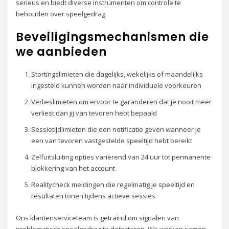
serieus en biedt diverse instrumenten om controle te
behouden over speelgedrag.
Beveiligingsmechanismen die
we aanbieden
Stortingslimieten die dagelijks, wekelijks of maandelijks
ingesteld kunnen worden naar individuele voorkeuren
Verlieslimieten om ervoor te garanderen dat je nooit meer
verliest dan jij van tevoren hebt bepaald
Sessietijdlimieten die een notificatie geven wanneer je
een van tevoren vastgestelde speeltijd hebt bereikt
Zelfuitsluiting opties variërend van 24 uur tot permanente
blokkering van het account
Realitycheck meldingen die regelmatig je speeltijd en
resultaten tonen tijdens actieve sessies
Ons klantenserviceteam is getraind om signalen van