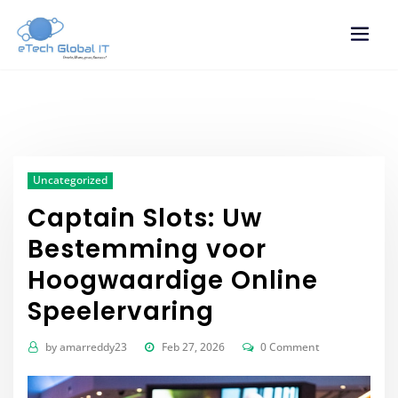
Skip
to
content
Uncategorized
Captain Slots: Uw
Bestemming voor
Hoogwaardige Online
Speelervaring
by
amarreddy23
Feb 27, 2026
0 Comment