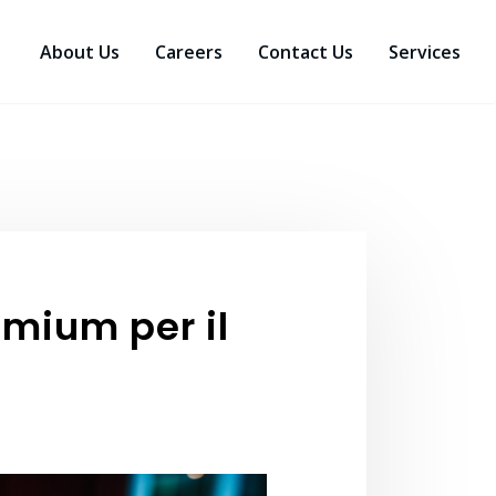
About Us
Careers
Contact Us
Services
emium per il