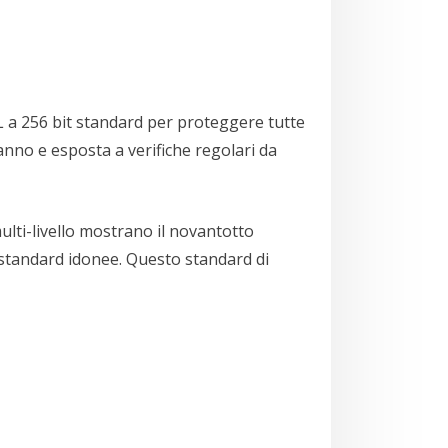
L a 256 bit standard per proteggere tutte
anno e esposta a verifiche regolari da
multi-livello mostrano il novantotto
 standard idonee. Questo standard di