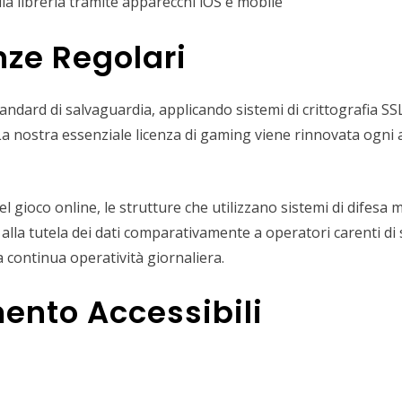
a libreria tramite apparecchi iOS e mobile
nze Regolari
ndard di salvaguardia, applicando sistemi di crittografia SS
 La nostra essenziale licenza di gaming viene rinnovata ogni 
del gioco online, le strutture che utilizzano sistemi di difesa 
alla tutela dei dati comparativamente a operatori carenti di
a continua operatività giornaliera.
ento Accessibili