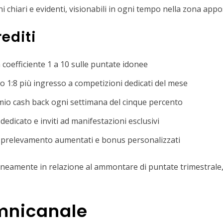
 chiari e evidenti, visionabili in ogni tempo nella zona appos
editi
coefficiente 1 a 10 sulle puntate idonee
 1:8 più ingresso a competizioni dedicati del mese
mio cash back ogni settimana del cinque percento
dicato e inviti ad manifestazioni esclusivi
di prelevamento aumentati e bonus personalizzati
pontaneamente in relazione al ammontare di puntate trimestral
Omnicanale