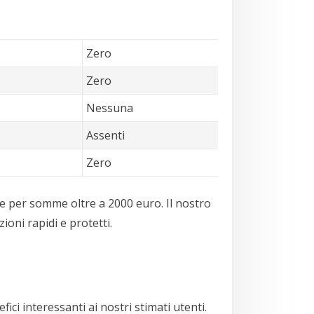
Zero
Zero
Nessuna
Assenti
Zero
este per somme oltre a 2000 euro. Il nostro
oni rapidi e protetti.
i interessanti ai nostri stimati utenti.