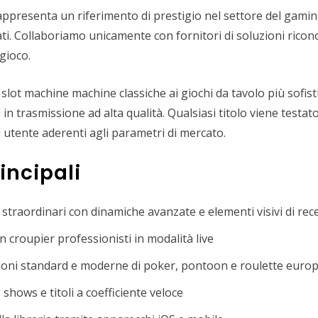
ppresenta un riferimento di prestigio nel settore del gami
cati. Collaboriamo unicamente con fornitori di soluzioni ricon
gioco.
e slot machine machine classiche ai giochi da tavolo più sofi
 in trasmissione ad alta qualità. Qualsiasi titolo viene testa
l utente aderenti agli parametri di mercato.
incipali
straordinari con dinamiche avanzate e elementi visivi di re
 croupier professionisti in modalità live
oni standard e moderne di poker, pontoon e roulette euro
shows e titoli a coefficiente veloce