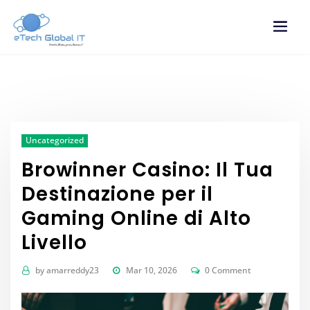
Skip
to
content
Uncategorized
Browinner Casino: Il Tua
Destinazione per il
Gaming Online di Alto
Livello
by
amarreddy23
Mar 10, 2026
0 Comment