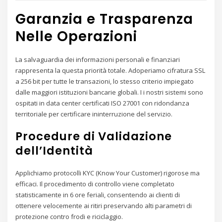
Garanzia e Trasparenza
Nelle Operazioni
La salvaguardia dei informazioni personali e finanziari
rappresenta la questa priorità totale. Adoperiamo cifratura SSL
a 256 bit per tutte le transazioni, lo stesso criterio impiegato
dalle maggiori istituzioni bancarie globali. I i nostri sistemi sono
ospitati in data center certificati ISO 27001 con ridondanza
territoriale per certificare ininterruzione del servizio.
Procedure di Validazione
dell’Identità
Applichiamo protocolli KYC (Know Your Customer) rigorose ma
efficaci. Il procedimento di controllo viene completato
statisticamente in 6 ore feriali, consentendo ai clienti di
ottenere velocemente ai ritiri preservando alti parametri di
protezione contro frodi e riciclaggio.