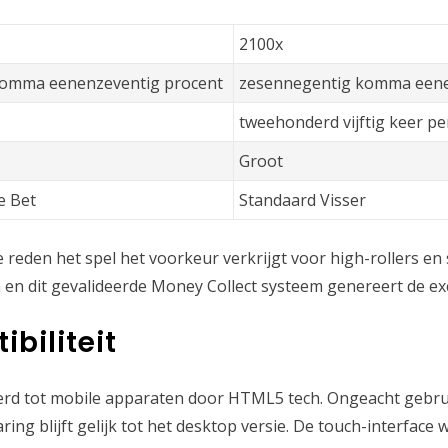
2100x
komma eenenzeventig procent
zesennegentig komma eene
tweehonderd vijftig keer pe
Groot
e Bet
Standaard Visser
reden het spel het voorkeur verkrijgt voor high-rollers en
 dit gevalideerde Money Collect systeem genereert de exclu
biliteit
eerd tot mobile apparaten door HTML5 tech. Ongeacht gebru
ring blijft gelijk tot het desktop versie. De touch-interface