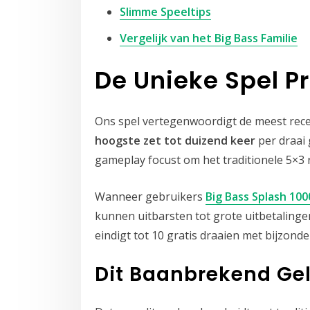
Slimme Speeltips
Vergelijk van het Big Bass Familie
De Unieke Spel P
Ons spel vertegenwoordigt de meest recen
hoogste zet tot duizend keer
per draai 
gameplay focust om het traditionele 5×3 ra
Wanneer gebruikers
Big Bass Splash 100
kunnen uitbarsten tot grote uitbetalingen
eindigt tot 10 gratis draaien met bijzo
Dit Baanbrekend Ge