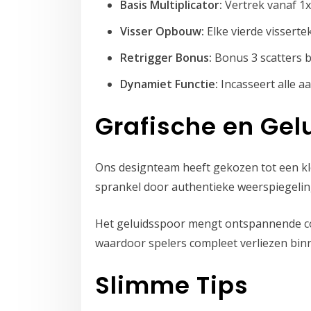
Basis Multiplicator:
Vertrek vanaf 1x
Visser Opbouw:
Elke vierde vissert
Retrigger Bonus:
Bonus 3 scatters b
Dynamiet Functie:
Incasseert alle a
Grafische en Gel
Ons designteam heeft gekozen tot een kleu
sprankel door authentieke weerspiegelinge
Het geluidsspoor mengt ontspannende co
waardoor spelers compleet verliezen binne
Slimme Tips