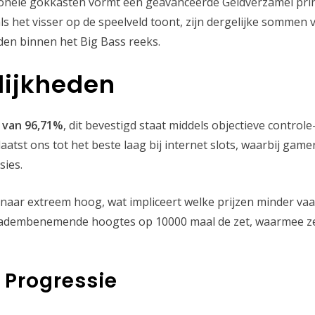
tionele gokkasten vormt een geavanceerde Geldverzamel pri
ls het visser op de speelveld toont, zijn dergelijke somme
en binnen het Big Bass reeks.
lijkheden
 van 96,71%
, dit bevestigd staat middels objectieve controle-
atst ons tot het beste laag bij internet slots, waarbij ga
sies.
oog naar extreem hoog, wat impliceert welke prijzen minder va
kt adembenemende hoogtes op 10000 maal de zet, waarmee z
 Progressie