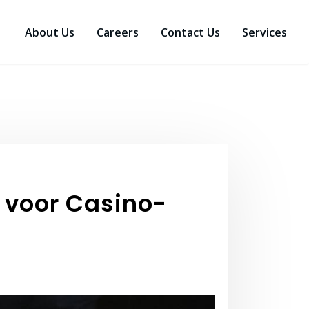
About Us
Careers
Contact Us
Services
l voor Casino-