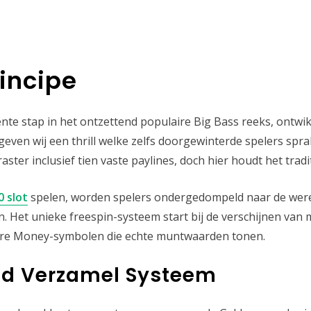
rincipe
te stap in het ontzettend populaire Big Bass reeks, ontwi
geven wij een thrill welke zelfs doorgewinterde spelers spr
ster inclusief tien vaste paylines, doch hier houdt het tradi
0 slot
spelen, worden spelers ondergedompeld naar de werel
. Het unieke freespin-systeem start bij de verschijnen van 
ndere Money-symbolen die echte muntwaarden tonen.
ld Verzamel Systeem