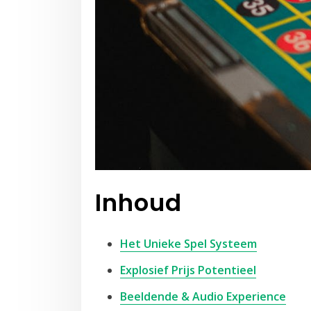
Inhoud
Het Unieke Spel Systeem
Explosief Prijs Potentieel
Beeldende & Audio Experience