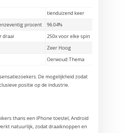
tienduizend keer
nzeventig procent
96.04%
r draai
250x voor elke spin
Zeer Hoog
Oerwoud Thema
 sensatiezoekers. De mogelijkheid zodat
sieve positie op de industrie.
ikers thans een iPhone toestel, Android
 werkt natuurlijk, zodat draaiknoppen en