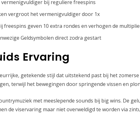
 vermenigvuldiger bij reguliere freespins
eken vergroot het vermenigvuldiger door 1x
ij freespins geven 10 extra rondes en verhogen de multipli
anwezige Geldsymbolen direct zodra gestart
uids Ervaring
rrijke, getekende stijl dat uitstekend past bij het zomerse
n, terwijl het bewegingen door springende vissen en plonsen
untrymuziek met meeslepende sounds bij big wins. De gelui
n de viservaring maar niet overweldigd te worden via zintui