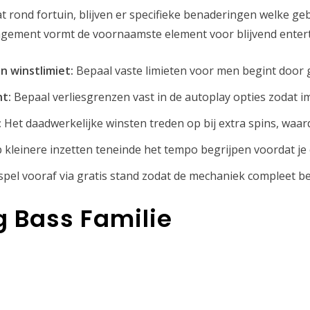
t rond fortuin, blijven er specifieke benaderingen welke 
gement vormt de voornaamste element voor blijvend enter
n winstlimiet:
Bepaal vaste limieten voor men begint door 
t:
Bepaal verliesgrenzen vast in de autoplay opties zodat 
:
Het daadwerkelijke winsten treden op bij extra spins, waardo
 kleinere inzetten teneinde het tempo begrijpen voordat je 
pel vooraf via gratis stand zodat de mechaniek compleet b
g Bass Familie