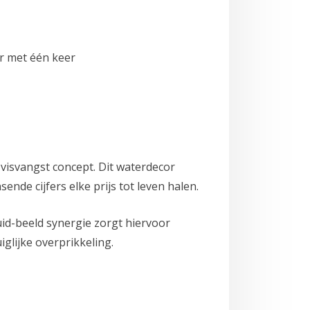
er met één keer
 visvangst concept. Dit waterdecor
de cijfers elke prijs tot leven halen.
d-beeld synergie zorgt hiervoor
glijke overprikkeling.