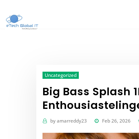
Skip
to
content
Uncategorized
Big Bass Splash 1
Enthousiasteling
by
amarreddy23
Feb 26, 2026