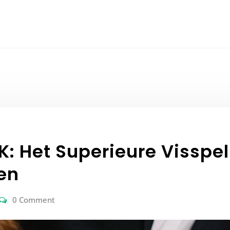
K: Het Superieure Visspe
en
0 Comment