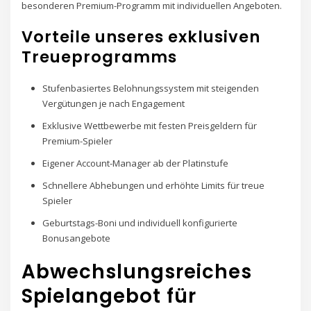
besonderen Premium-Programm mit individuellen Angeboten.
Vorteile unseres exklusiven
Treueprogramms
Stufenbasiertes Belohnungssystem mit steigenden
Vergütungen je nach Engagement
Exklusive Wettbewerbe mit festen Preisgeldern für
Premium-Spieler
Eigener Account-Manager ab der Platinstufe
Schnellere Abhebungen und erhöhte Limits für treue
Spieler
Geburtstags-Boni und individuell konfigurierte
Bonusangebote
Abwechslungsreiches
Spielangebot für