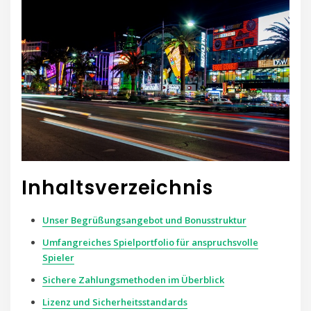
Inhaltsverzeichnis
Unser Begrüßungsangebot und Bonusstruktur
Umfangreiches Spielportfolio für anspruchsvolle
Spieler
Sichere Zahlungsmethoden im Überblick
Lizenz und Sicherheitsstandards