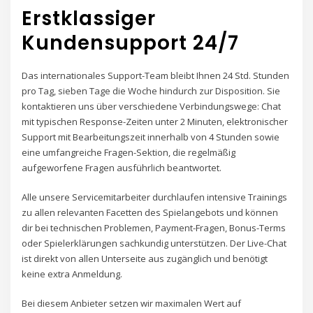
Erstklassiger
Kundensupport 24/7
Das internationales Support-Team bleibt Ihnen 24 Std. Stunden
pro Tag, sieben Tage die Woche hindurch zur Disposition. Sie
kontaktieren uns über verschiedene Verbindungswege: Chat
mit typischen Response-Zeiten unter 2 Minuten, elektronischer
Support mit Bearbeitungszeit innerhalb von 4 Stunden sowie
eine umfangreiche Fragen-Sektion, die regelmäßig
aufgeworfene Fragen ausführlich beantwortet.
Alle unsere Servicemitarbeiter durchlaufen intensive Trainings
zu allen relevanten Facetten des Spielangebots und können
dir bei technischen Problemen, Payment-Fragen, Bonus-Terms
oder Spielerklärungen sachkundig unterstützen. Der Live-Chat
ist direkt von allen Unterseite aus zugänglich und benötigt
keine extra Anmeldung.
Bei diesem Anbieter setzen wir maximalen Wert auf