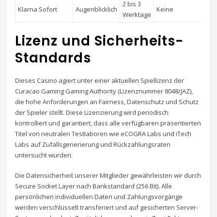
2 bis 3
Klarna Sofort
Augenblicklich
Keine
Werktage
Lizenz und Sicherheits-
Standards
Dieses Casino agiert unter einer aktuellen Spiellizenz der
Curacao Gaming Gaming Authority (Lizenznummer 8048/JAZ),
die hohe Anforderungen an Fairness, Datenschutz und Schutz
der Spieler stellt. Diese Lizenzierung wird periodisch
kontrolliert und garantiert, dass alle verfügbaren präsentierten
Titel von neutralen Testlaboren wie eCOGRA Labs und iTech
Labs auf Zufallsgenerierung und Rückzahlungsraten
untersucht wurden.
Die Datensicherheit unserer Mitglieder gewährleisten wir durch
Secure Socket Layer nach Bankstandard (256 Bit). Alle
persönlichen individuellen Daten und Zahlungsvorgänge
werden verschlüsselt transferiert und auf gesicherten Server-