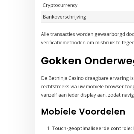
Cryptocurrency
Bankoverschrijving
Alle transacties worden gewaarborgd doo
verificatiemethoden om misbruik te tegen
Gokken Onderwe
De Betninja Casino draagbare ervaring is
rechtstreeks via uw mobiele browser toeg
vanzelf aan ieder display aan, zodat navig
Mobiele Voordelen
Touch-geoptimaliseerde controle: