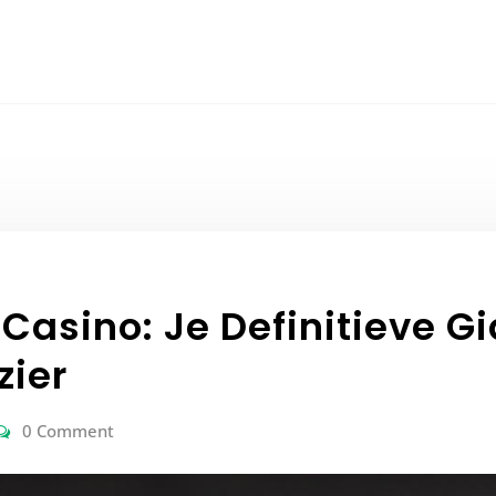
Casino: Je Definitieve G
zier
0 Comment