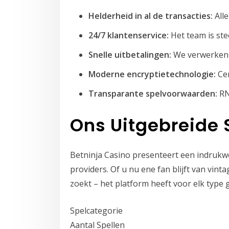
Helderheid in al de transacties:
Alle
24/7 klantenservice:
Het team is ste
Snelle uitbetalingen:
We verwerken o
Moderne encryptietechnologie:
Cer
Transparante spelvoorwaarden:
RN
Ons Uitgebreide S
Betninja Casino presenteert een indruk
providers. Of u nu ene fan blijft van vint
zoekt – het platform heeft voor elk type g
Spelcategorie
Aantal Spellen