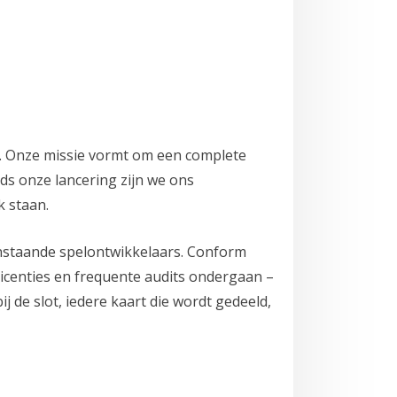
en. Onze missie vormt om een complete
nds onze lancering zijn we ons
k staan.
anstaande spelontwikkelaars. Conform
licenties en frequente audits ondergaan –
j de slot, iedere kaart die wordt gedeeld,