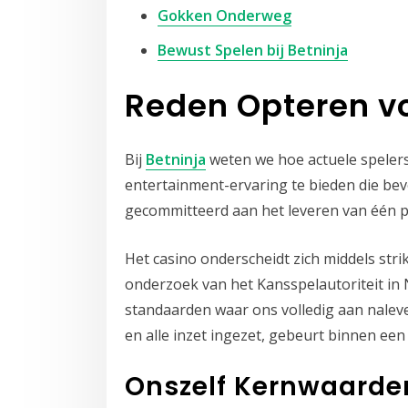
Gokken Onderweg
Bewust Spelen bij Betninja
Reden Opteren vo
Bij
Betninja
weten we hoe actuele spelers 
entertainment-ervaring te bieden die beve
gecommitteerd aan het leveren van één p
Het casino onderscheidt zich middels st
onderzoek van het Kansspelautoriteit in N
standaarden waar ons volledig aan naleven
en alle inzet ingezet, gebeurt binnen ee
Onszelf Kernwaarde