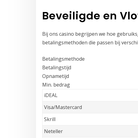
Beveiligde en Vlo
Bij ons casino begrijpen we hoe gebruiksg
betalingsmethoden die passen bij verschi
Betalingsmethode
Betalingstijd
Opnametijd
Min. bedrag
iDEAL
Visa/Mastercard
Skrill
Neteller