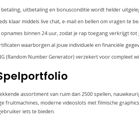
 betaling, uitbetaling en bonusconditie wordt helder uitgel
eds klaar middels live chat, e-mail en bellen om vragen te 
pnames binnen 24 uur, zodat je rap toegang verkrijgt tot 
tificaten waarborgen al jouw individuele en financiële gege
G (Random Number Generator) verzekert voor compleet wil
pelportfolio
wekkende assortiment van ruim dan 2500 spellen, nauwkeur
age fruitmachines, moderne videoslots met filmische graphics
ebruiker iets te bieden.