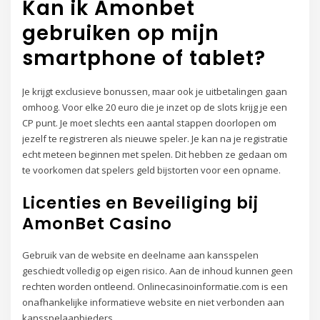
Kan ik Amonbet
gebruiken op mijn
smartphone of tablet?
Je krijgt exclusieve bonussen, maar ook je uitbetalingen gaan
omhoog. Voor elke 20 euro die je inzet op de slots krijg je een
CP punt. Je moet slechts een aantal stappen doorlopen om
jezelf te registreren als nieuwe speler. Je kan na je registratie
echt meteen beginnen met spelen. Dit hebben ze gedaan om
te voorkomen dat spelers geld bijstorten voor een opname.
Licenties en Beveiliging bij
AmonBet Casino
Gebruik van de website en deelname aan kansspelen
geschiedt volledig op eigen risico. Aan de inhoud kunnen geen
rechten worden ontleend. Onlinecasinoinformatie.com is een
onafhankelijke informatieve website en niet verbonden aan
kansspelaanbieders.