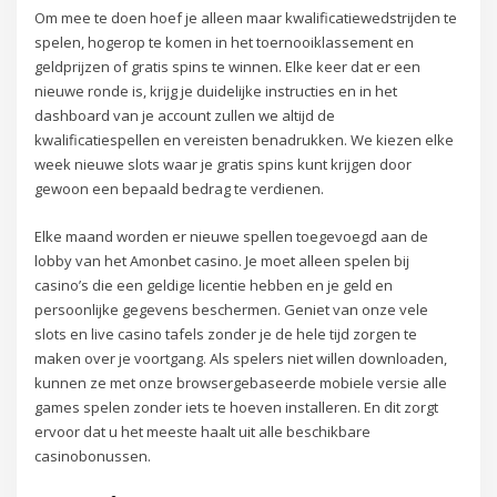
Om mee te doen hoef je alleen maar kwalificatiewedstrijden te
spelen, hogerop te komen in het toernooiklassement en
geldprijzen of gratis spins te winnen. Elke keer dat er een
nieuwe ronde is, krijg je duidelijke instructies en in het
dashboard van je account zullen we altijd de
kwalificatiespellen en vereisten benadrukken. We kiezen elke
week nieuwe slots waar je gratis spins kunt krijgen door
gewoon een bepaald bedrag te verdienen.
Elke maand worden er nieuwe spellen toegevoegd aan de
lobby van het Amonbet casino. Je moet alleen spelen bij
casino’s die een geldige licentie hebben en je geld en
persoonlijke gegevens beschermen. Geniet van onze vele
slots en live casino tafels zonder je de hele tijd zorgen te
maken over je voortgang. Als spelers niet willen downloaden,
kunnen ze met onze browsergebaseerde mobiele versie alle
games spelen zonder iets te hoeven installeren. En dit zorgt
ervoor dat u het meeste haalt uit alle beschikbare
casinobonussen.