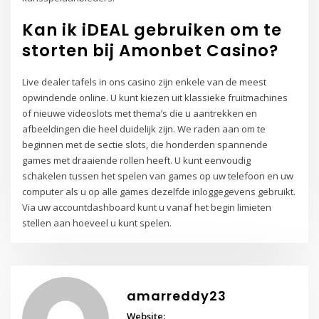
Kan ik iDEAL gebruiken om te
storten bij Amonbet Casino?
Live dealer tafels in ons casino zijn enkele van de meest
opwindende online. U kunt kiezen uit klassieke fruitmachines
of nieuwe videoslots met thema’s die u aantrekken en
afbeeldingen die heel duidelijk zijn. We raden aan om te
beginnen met de sectie slots, die honderden spannende
games met draaiende rollen heeft. U kunt eenvoudig
schakelen tussen het spelen van games op uw telefoon en uw
computer als u op alle games dezelfde inloggegevens gebruikt.
Via uw accountdashboard kunt u vanaf het begin limieten
stellen aan hoeveel u kunt spelen.
amarreddy23
Website: